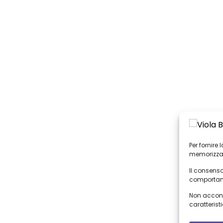
Per fornire
memorizzar
Il consenso
comportame
Non acconse
caratteristi