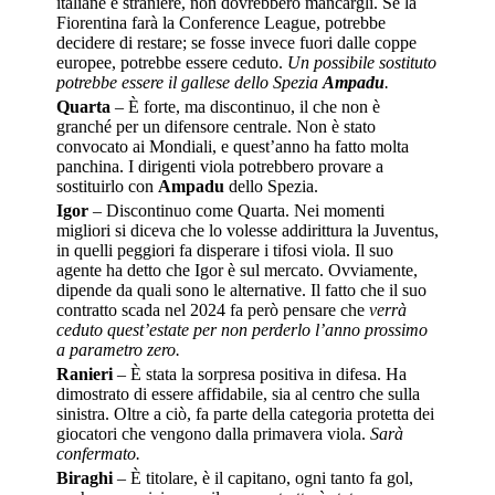
italiane e straniere, non dovrebbero mancargli. Se la
Fiorentina farà la Conference League, potrebbe
decidere di restare; se fosse invece fuori dalle coppe
europee, potrebbe essere ceduto.
Un possibile sostituto
potrebbe essere il gallese dello Spezia
Ampadu
.
Quarta
– È forte, ma discontinuo, il che non è
granché per un difensore centrale. Non è stato
convocato ai Mondiali, e quest’anno ha fatto molta
panchina. I dirigenti viola potrebbero provare a
sostituirlo con
Ampadu
dello Spezia.
Igor
– Discontinuo come Quarta. Nei momenti
migliori si diceva che lo volesse addirittura la Juventus,
in quelli peggiori fa disperare i tifosi viola. Il suo
agente ha detto che Igor è sul mercato. Ovviamente,
dipende da quali sono le alternative. Il fatto che il suo
contratto scada nel 2024 fa però pensare che
verrà
ceduto quest’estate per non perderlo l’anno prossimo
a parametro zero.
Ranieri
– È stata la sorpresa positiva in difesa. Ha
dimostrato di essere affidabile, sia al centro che sulla
sinistra. Oltre a ciò, fa parte della categoria protetta dei
giocatori che vengono dalla primavera viola.
Sarà
confermato.
Biraghi
– È titolare, è il capitano, ogni tanto fa gol,