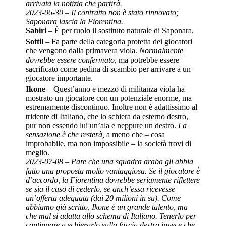
arrivata la notizia che partirà.
2023-06-30 – Il contratto non è stato rinnovato;
Saponara lascia la Fiorentina.
Sabiri
– È per ruolo il sostituto naturale di Saponara.
Sottil
– Fa parte della categoria protetta dei giocatori
che vengono dalla primavera viola.
Normalmente
dovrebbe essere confermato,
ma potrebbe essere
sacrificato come pedina di scambio per arrivare a un
giocatore importante.
Ikone
– Quest’anno e mezzo di militanza viola ha
mostrato un giocatore con un potenziale enorme, ma
estremamente discontinuo. Inoltre non è adattissimo al
tridente di Italiano, che lo schiera da esterno destro,
pur non essendo lui un’ala e neppure un destro.
La
sensazione è che resterà,
a meno che – cosa
improbabile, ma non impossibile – la società trovi di
meglio.
2023-07-08 – Pare che una squadra araba gli abbia
fatto una proposta molto vantaggiosa. Se il giocatore è
d’accordo, la Fiorentina dovrebbe seriamente riflettere
se sia il caso di cederlo, se anch’essa ricevesse
un’offerta adeguata (dai 20 milioni in su). Come
abbiamo già scritto, Ikone è un grande talento, ma
che mal si adatta allo schema di Italiano. Tenerlo per
continuare a schierarlo sulla fascia destra invece che