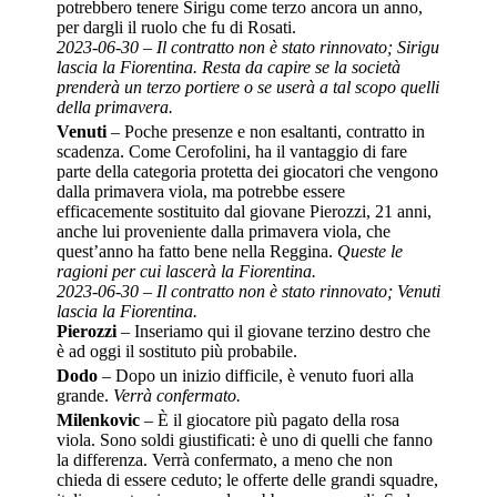
potrebbero tenere Sirigu come terzo ancora un anno,
per dargli il ruolo che fu di Rosati.
2023-06-30 – Il contratto non è stato rinnovato; Sirigu
lascia la Fiorentina. Resta da capire se la società
prenderà un terzo portiere o se userà a tal scopo quelli
della primavera.
Venuti
– Poche presenze e non esaltanti, contratto in
scadenza. Come Cerofolini, ha il vantaggio di fare
parte della categoria protetta dei giocatori che vengono
dalla primavera viola, ma potrebbe essere
efficacemente sostituito dal giovane Pierozzi, 21 anni,
anche lui proveniente dalla primavera viola, che
quest’anno ha fatto bene nella Reggina.
Queste le
ragioni per cui lascerà la Fiorentina.
2023-06-30 – Il contratto non è stato rinnovato; Venuti
lascia la Fiorentina.
Pierozzi
– Inseriamo qui il giovane terzino destro che
è ad oggi il sostituto più probabile.
Dodo
– Dopo un inizio difficile, è venuto fuori alla
grande.
Verrà confermato.
Milenkovic
– È il giocatore più pagato della rosa
viola. Sono soldi giustificati: è uno di quelli che fanno
la differenza. Verrà confermato, a meno che non
chieda di essere ceduto; le offerte delle grandi squadre,