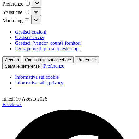
Preferenze
Preferenze
Statistiche
Statistiche
Marketing
Marketing
Gestisci opzioni
Gestisci servizi
Gestisci {vendor_count} fornitori
Per saperne di più su questi scopi
Accetta
Continua senza accettare
Preferenze
Preferenze
Salva le preferenze
Informativa sui cookie
Informativa sulla privacy
Vai
lunedì 10 Agosto 2026
al
Facebook
contenuto