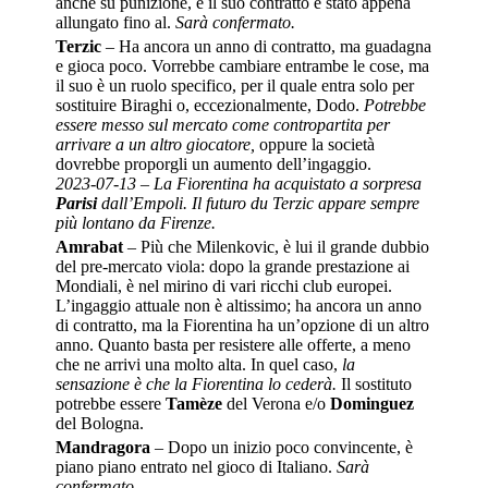
anche su punizione, e il suo contratto è stato appena
allungato fino al.
Sarà confermato.
Terzic
– Ha ancora un anno di contratto, ma guadagna
e gioca poco. Vorrebbe cambiare entrambe le cose, ma
il suo è un ruolo specifico, per il quale entra solo per
sostituire Biraghi o, eccezionalmente, Dodo.
Potrebbe
essere messo sul mercato come contropartita per
arrivare a un altro giocatore,
oppure la società
dovrebbe proporgli un aumento dell’ingaggio.
2023-07-13 – La Fiorentina ha acquistato a sorpresa
Parisi
dall’Empoli. Il futuro du Terzic appare sempre
più lontano da Firenze.
Amrabat
– Più che Milenkovic, è lui il grande dubbio
del pre-mercato viola: dopo la grande prestazione ai
Mondiali, è nel mirino di vari ricchi club europei.
L’ingaggio attuale non è altissimo; ha ancora un anno
di contratto, ma la Fiorentina ha un’opzione di un altro
anno. Quanto basta per resistere alle offerte, a meno
che ne arrivi una molto alta. In quel caso,
la
sensazione è che la Fiorentina lo cederà.
Il sostituto
potrebbe essere
Tamèze
del Verona e/o
Dominguez
del Bologna.
Mandragora
– Dopo un inizio poco convincente, è
piano piano entrato nel gioco di Italiano.
Sarà
confermato.