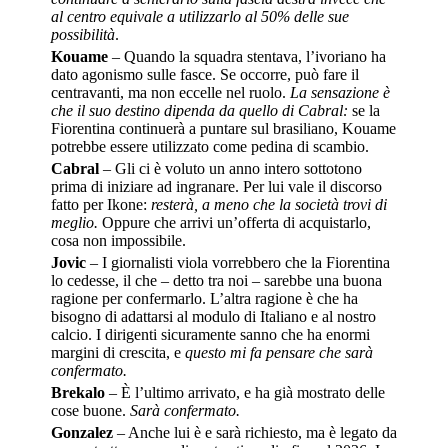
al centro equivale a utilizzarlo al 50% delle sue
possibilità
.
Kouame
– Quando la squadra stentava, l’ivoriano ha
dato agonismo sulle fasce. Se occorre, può fare il
centravanti, ma non eccelle nel ruolo.
La sensazione è
che il suo destino dipenda da quello di Cabral:
se la
Fiorentina continuerà a puntare sul brasiliano, Kouame
potrebbe essere utilizzato come pedina di scambio.
Cabral
– Gli ci è voluto un anno intero sottotono
prima di iniziare ad ingranare. Per lui vale il discorso
fatto per Ikone:
resterà, a meno che la società trovi di
meglio.
Oppure che arrivi un’offerta di acquistarlo,
cosa non impossibile.
Jovic
– I giornalisti viola vorrebbero che la Fiorentina
lo cedesse, il che – detto tra noi – sarebbe una buona
ragione per confermarlo. L’altra ragione è che ha
bisogno di adattarsi al modulo di Italiano e al nostro
calcio. I dirigenti sicuramente sanno che ha enormi
margini di crescita, e
questo mi fa pensare che sarà
confermato.
Brekalo
– È l’ultimo arrivato, e ha già mostrato delle
cose buone.
Sarà confermato.
Gonzalez
– Anche lui è e sarà richiesto, ma è legato da