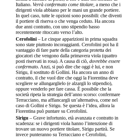
Italiano.
Verrà confermato come titolare,
a meno che i
dirigenti viola abbiano per le mani un grande portiere.
In quel caso, tutte le opzioni sono possibili: che diventi
il portiere di riserva o che venga ceduto. Ha ancora
due anni contratto, con uno stipendio basso
recentemente ritoccato verso l’alto.
Cerofolini
– Le cinque apparizioni in prima squadra
sono state piuttosto incoraggianti. Cerofolini poi ha il
vantaggio di fare parte della categoria protetta dei
giocatori che vengono dalla primavera viola (quattro
posti riservati in rosa). A causa di ciò,
dovrebbe essere
confermato.
Anzi, si può dire che oggi è lui, e non
Sirigu, il sostituto di Gollini. Ha ancora un anno di
contratto, il che vuol dire che oggi la Fiorentina deve
scegliere se allungarglielo (e alzargli lo stipendio),
oppure venderlo per fare cassa. È possibile che la
società ripeta la strategia dell’anno scorso: confermare
Terracciano, ma affiancargli un’alternativa, come nel
caso di Gollini e Sirigu. Se questa è l’idea, allora la
Fiorentina può puntare su Cerofolini.
Sirigu
– Grave infortunio, età avanzata e contratto in
scadenza: se i dirigenti viola hanno l’intenzione di
trovare un nuovo portiere titolare, Sirigu partirà. Se
invece punteranno su Terracciano e Cerofolini,