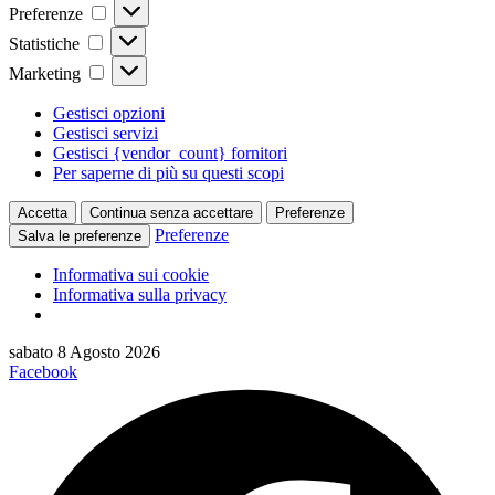
Preferenze
Preferenze
Statistiche
Statistiche
Marketing
Marketing
Gestisci opzioni
Gestisci servizi
Gestisci {vendor_count} fornitori
Per saperne di più su questi scopi
Accetta
Continua senza accettare
Preferenze
Preferenze
Salva le preferenze
Informativa sui cookie
Informativa sulla privacy
Vai
sabato 8 Agosto 2026
al
Facebook
contenuto