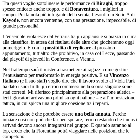
Tra questi voglio sottolineare le performance di
Biraghi
, troppo
spesso criticato anche troppo, e di
Bonaventura
, i migliori in
campo. Poi la nota più intrigante della serata, l’esordio in Serie A di
Kayode
, non ancora ventenne, con una prestazione, impeccabile, di
grande personalità.
L’ensemble viola esce dal Ferraris tra gli applausi e si piazza in cima
alla classifica, in attesa dei risultati delle altre che giocheranno oggi
pomeriggio. E con la
possibilità di replicare
al prossimo
appuntamento, tutt’altro che proibitivo, in casa col Lecce, passando
dal playoff di giovedì in Conference, a Vienna.
Nel frattempo sarà il mister a trasmettere ai ragazzi come gestire
l’entusiasmo per trasformarlo in energia positiva. E su
Vincenzo
Italiano
(e il suo staff) voglio dire che il lavoro svolto al Viola Park
ha dato i suoi frutti: gli errori commessi nella scorsa stagione sono
stati corretti. Mi riferisco principalmente alla preparazione atletica –
ieri i giocatori arrivavano primi su ogni pallone – e all’impostazione
tattica, in cui spicca una migliore coesione tra i reparti.
La sensazione è che potrebbe essere
una bella annata
. Perché
iniziare così non può che far ben sperare, fermo restando che i nuovi
arrivati devono ancora integrarsi nel gruppo. E quando saranno al
top, credo che la Fiorentina potrà viaggiare nelle posizioni che le
competono.