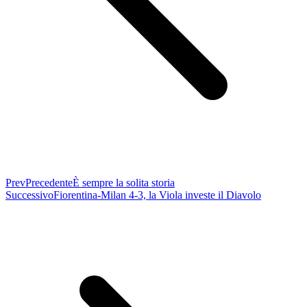
Prev
Precedente
È sempre la solita storia
Successivo
Fiorentina-Milan 4-3, la Viola investe il Diavolo