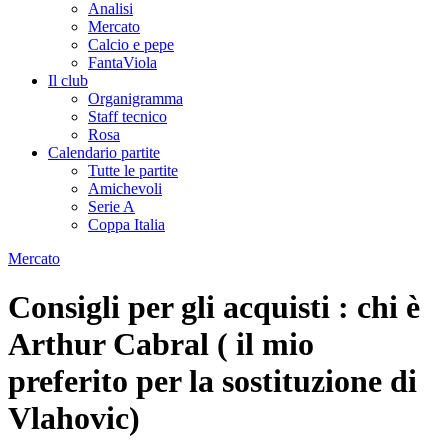
Analisi
Mercato
Calcio e pepe
FantaViola
Il club
Organigramma
Staff tecnico
Rosa
Calendario partite
Tutte le partite
Amichevoli
Serie A
Coppa Italia
Mercato
Consigli per gli acquisti : chi è
Arthur Cabral ( il mio
preferito per la sostituzione di
Vlahovic)