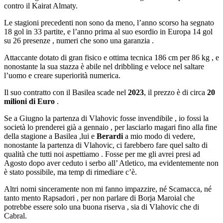
contro il Kairat Almaty.
Le stagioni precedenti non sono da meno, l’anno scorso ha segnato
18 gol in 33 partite, e l’anno prima al suo esordio in Europa 14 gol
su 26 presenze , numeri che sono una garanzia .
Attaccante dotato di gran fisico e ottima tecnica 186 cm per 86 kg , e
nonostante la sua stazza è abile nel dribbling e veloce nel saltare
l’uomo e creare superiorità numerica.
Il suo contratto con il Basilea scade nel
2023
, il prezzo è di circa
20
milioni di Euro
.
Se a Giugno la partenza di Vlahovic fosse invendibile , io fossi la
società lo prenderei già a gennaio , per lasciarlo magari fino alla fine
della stagione a Basilea ,lui e
Berardi
a mio modo di vedere,
nonostante la partenza di Vlahovic, ci farebbero fare quel salto di
qualità che tutti noi aspettiamo . Fosse per me gli avrei presi ad
Agosto dopo aver ceduto i serbo all’ Atletico, ma evidentemente non
è stato possibile, ma temp di rimediare c’è.
Altri nomi sinceramente non mi fanno impazzire, né Scamacca, né
tanto mento Rapsadori , per non parlare di Borja Maroial che
potrebbe essere solo una buona riserva , sia di Vlahovic che di
Cabral.