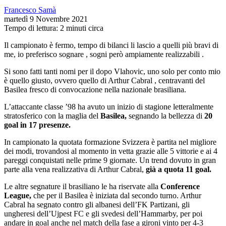
Francesco Samà
martedì 9 Novembre 2021
Tempo di lettura: 2 minuti circa
Il campionato è fermo, tempo di bilanci li lascio a quelli più bravi di
me, io preferisco sognare , sogni però ampiamente realizzabili .
Si sono fatti tanti nomi per il dopo Vlahovic, uno solo per conto mio
è quello giusto, ovvero quello di Arthur Cabral , centravanti del
Basilea fresco di convocazione nella nazionale brasiliana.
L’attaccante classe ’98 ha avuto un inizio di stagione letteralmente
stratosferico con la maglia del
Basilea,
segnando la bellezza di
20
goal in 17 presenze.
In campionato la quotata formazione Svizzera è partita nel migliore
dei modi, trovandosi al momento in vetta grazie alle 5 vittorie e ai 4
pareggi conquistati nelle prime 9 giornate. Un trend dovuto in gran
parte alla vena realizzativa di Arthur Cabral,
già a quota 11 goal.
Le altre segnature il brasiliano le ha riservate alla
Conference
League,
che per il Basilea è iniziata dal secondo turno. Arthur
Cabral ha segnato contro gli albanesi dell’FK Partizani, gli
ungheresi dell’Ujpest FC e gli svedesi dell’Hammarby, per poi
andare in goal anche nel match della fase a gironi vinto per 4-3