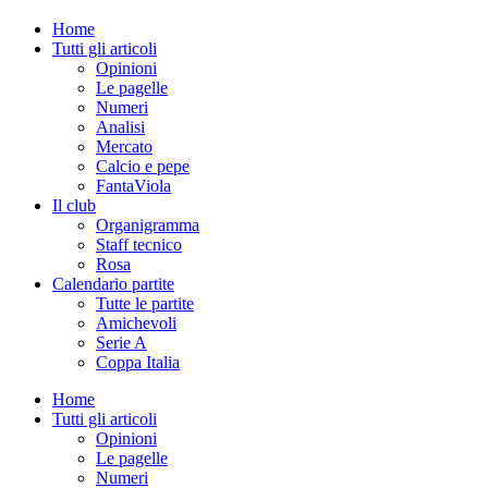
Home
Tutti gli articoli
Opinioni
Le pagelle
Numeri
Analisi
Mercato
Calcio e pepe
FantaViola
Il club
Organigramma
Staff tecnico
Rosa
Calendario partite
Tutte le partite
Amichevoli
Serie A
Coppa Italia
Home
Tutti gli articoli
Opinioni
Le pagelle
Numeri