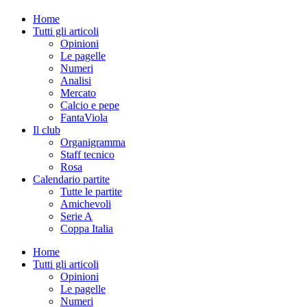
Home
Tutti gli articoli
Opinioni
Le pagelle
Numeri
Analisi
Mercato
Calcio e pepe
FantaViola
Il club
Organigramma
Staff tecnico
Rosa
Calendario partite
Tutte le partite
Amichevoli
Serie A
Coppa Italia
Home
Tutti gli articoli
Opinioni
Le pagelle
Numeri