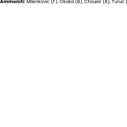
Ammoniti
: Milenkovic (F), Okaka (B), Chouiar (B), Turuc