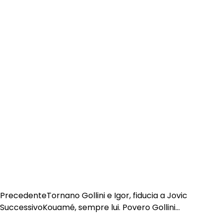
Precedente
Tornano Gollini e Igor, fiducia a Jovic
Successivo
Kouamé, sempre lui. Povero Gollini…