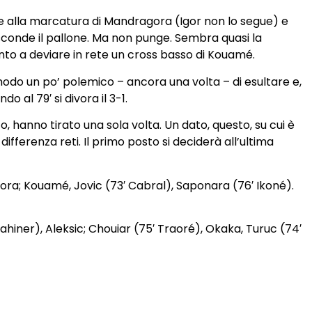
ugge alla marcatura di Mandragora (Igor non lo segue) e
asconde il pallone. Ma non punge. Sembra quasi la
onto a deviare in rete un cross basso di Kouamé.
l modo un po’ polemico – ancora una volta – di esultare e,
al 79′ si divora il 3-1.
o, hanno tirato una sola volta. Un dato, questo, su cui è
differenza reti. Il primo posto si deciderà all’ultima
gora; Kouamé, Jovic (73′ Cabral), Saponara (76′ Ikoné).
ahiner), Aleksic; Chouiar (75′ Traoré), Okaka, Turuc (74′