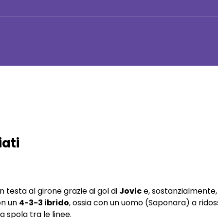
iati
n testa al girone grazie ai gol di
Jovic
e, sostanzialmente,
on un
4-3-3 ibrido
, ossia con un uomo (Saponara) a ridos
 spola tra le linee.