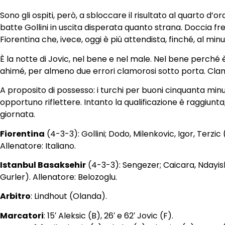
Sono gli ospiti, però, a sbloccare il risultato al quarto d
batte Gollini in uscita disperata quanto strana. Doccia fr
Fiorentina che, ivece, oggi è più attendista, finché, al m
È la notte di Jovic, nel bene e nel male. Nel bene perché è 
ahimé, per almeno due errori clamorosi sotto porta. Clamo
A proposito di possesso: i turchi per buoni cinquanta minut
opportuno riflettere. Intanto la qualificazione è raggiunta, 
giornata.
Fiorentina
(4-3-3): Gollini; Dodo, Milenkovic, Igor, Terz
Allenatore: Italiano.
Istanbul Basaksehir
(4-3-3): Sengezer; Caicara, Ndayishi
Gurler). Allenatore: Belozoglu.
Arbitro
: Lindhout (Olanda).
Marcatori
: 15′ Aleksic (B), 26′ e 62′ Jovic (F).