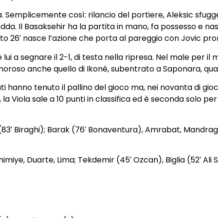
’ora. Semplicemente così: rilancio del portiere, Aleksic sf
edda. Il Basaksehir ha la partita in mano, fa possesso e n
inuto 26′ nasce l’azione che porta al pareggio con Jovic pr
lui a segnare il 2-1, di testa nella ripresa. Nel male per i
roso anche quello di Ikoné, subentrato a Saponara, quando 
i hanno tenuto il pallino del gioco ma, nei novanta di gioc
la Viola sale a 10 punti in classifica ed è seconda solo per 
ic (83′ Biraghi); Barak (76′ Bonaventura), Amrabat, Mandra
miye, Duarte, Lima; Tekdemir (45′ Ozcan), Biglia (52′ Ali S