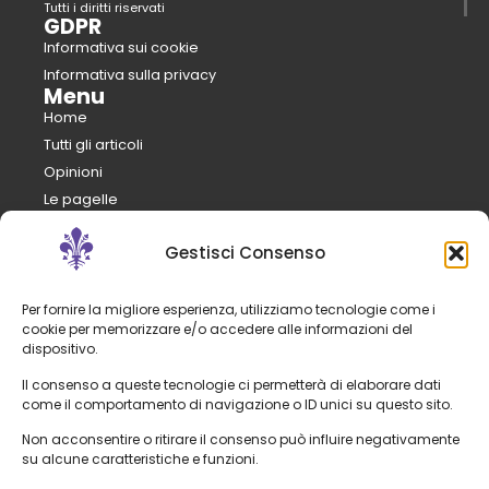
Tutti i diritti riservati
GDPR
Informativa sui cookie
Informativa sulla privacy
Menu
Home
Tutti gli articoli
Opinioni
Le pagelle
Numeri
Gestisci Consenso
Analisi
Mercato
Calcio e pepe
Per fornire la migliore esperienza, utilizziamo tecnologie come i
cookie per memorizzare e/o accedere alle informazioni del
FantaViola
dispositivo.
Il club
Il consenso a queste tecnologie ci permetterà di elaborare dati
Organigramma
come il comportamento di navigazione o ID unici su questo sito.
Staff tecnico
Non acconsentire o ritirare il consenso può influire negativamente
Rosa
su alcune caratteristiche e funzioni.