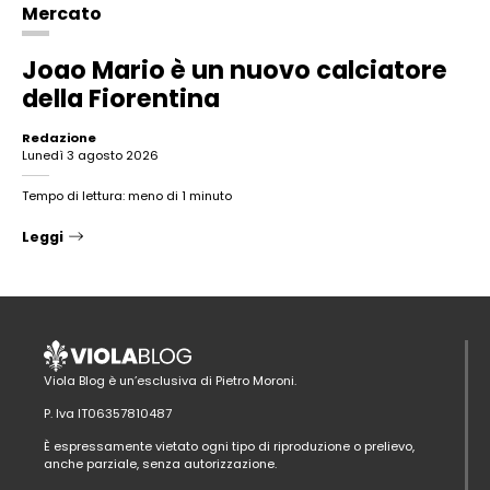
Mercato
Joao Mario è un nuovo calciatore
della Fiorentina
Redazione
lunedì 3 agosto 2026
Tempo di lettura: meno di 1 minuto
Leggi
Viola Blog è un’esclusiva di Pietro Moroni.
P. Iva IT06357810487
È espressamente vietato ogni tipo di riproduzione o prelievo,
anche parziale, senza autorizzazione.