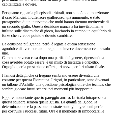
capitalizzata a dovere.
Per quanto riguarda gli episodi arbitrali, non si può non menzionare
il caso Mancini. Il difensore giallorosso, già ammonito, è stato
protagonista di un intervento che molti hanno ritenuto meritevole di
un secondo giallo. Questa decisione mancata ha inevitabilmente
influito sulle dinamiche di gioco, lasciando in campo un equilibrio di
forze che avrebbe potuto e dovuto cambiare.
La delusione più grande, però, è legata a quella sensazione
agrodolce di aver meritato i tre punti e invece doverne accettare solo
uno.
Camminare verso casa dopo una partita del genere, ripensando a
cosa avrebbe potuto essere, è un misto di tristezza e orgoglio.
Orgoglio per la prestazione offerta, tristezza per il risultato finale.
I famosi dettagli che ci fregano sembrano essere diventati una
costante per questa Fiorentina. I rigori, in particolare, sono diventati
un tallone d’Achille, una questione psicologica oltre che tecnica, che
sembra giocare brutti scherzi nei momenti più inopportuni.
Eppure, nonostante questo pareggio amaro, la strada intrapresa da
questa squadra sembra quella giusta. La qualità del gioco, la
determinazione e la passione mostrate sono gli ingredienti perfetti
per costruire i successi futuri. Ora è il momento di rimboccarsi le