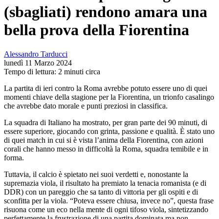
(sbagliati) rendono amara una
bella prova della Fiorentina
Alessandro Tarducci
lunedì 11 Marzo 2024
Tempo di lettura: 2 minuti circa
La partita di ieri contro la Roma avrebbe potuto essere uno di quei
momenti chiave della stagione per la Fiorentina, un trionfo casalingo
che avrebbe dato morale e punti preziosi in classifica.
La squadra di Italiano ha mostrato, per gran parte dei 90 minuti, di
essere superiore, giocando con grinta, passione e qualità. È stato uno
di quei match in cui si è vista l’anima della Fiorentina, con azioni
corali che hanno messo in difficoltà la Roma, squadra temibile e in
forma.
Tuttavia, il calcio è spietato nei suoi verdetti e, nonostante la
supremazia viola, il risultato ha premiato la tenacia romanista (e di
DDR) con un pareggio che sa tanto di vittoria per gli ospiti e di
sconfitta per la viola. “Poteva essere chiusa, invece no”, questa frase
risuona come un eco nella mente di ogni tifoso viola, sintetizzando
perfettamente la frustrazione di una partita dominata ma non