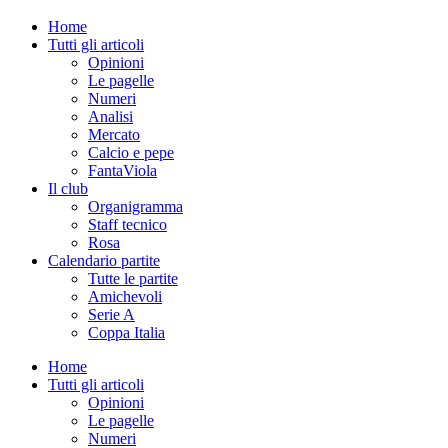
Home
Tutti gli articoli
Opinioni
Le pagelle
Numeri
Analisi
Mercato
Calcio e pepe
FantaViola
Il club
Organigramma
Staff tecnico
Rosa
Calendario partite
Tutte le partite
Amichevoli
Serie A
Coppa Italia
Home
Tutti gli articoli
Opinioni
Le pagelle
Numeri