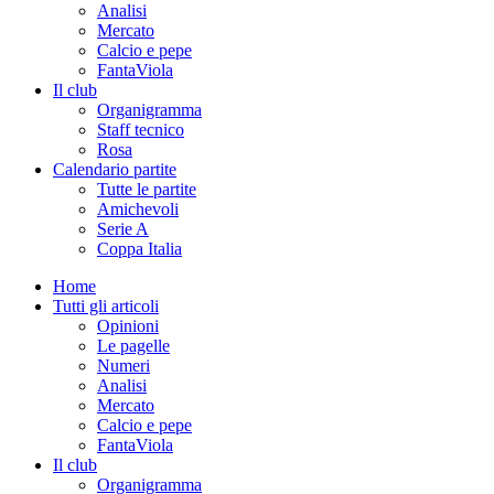
Analisi
Mercato
Calcio e pepe
FantaViola
Il club
Organigramma
Staff tecnico
Rosa
Calendario partite
Tutte le partite
Amichevoli
Serie A
Coppa Italia
Home
Tutti gli articoli
Opinioni
Le pagelle
Numeri
Analisi
Mercato
Calcio e pepe
FantaViola
Il club
Organigramma