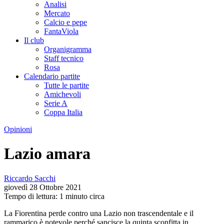
Analisi
Mercato
Calcio e pepe
FantaViola
Il club
Organigramma
Staff tecnico
Rosa
Calendario partite
Tutte le partite
Amichevoli
Serie A
Coppa Italia
Opinioni
Lazio amara
Riccardo Sacchi
giovedì 28 Ottobre 2021
Tempo di lettura: 1 minuto circa
La Fiorentina perde contro una Lazio non trascendentale e il
rammarico è notevole perché sancisce la quinta sconfitta in