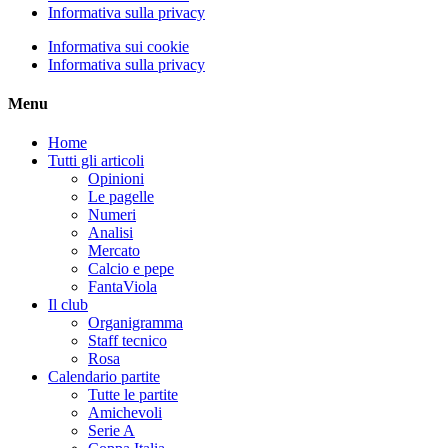
Informativa sulla privacy
Informativa sui cookie
Informativa sulla privacy
Menu
Home
Tutti gli articoli
Opinioni
Le pagelle
Numeri
Analisi
Mercato
Calcio e pepe
FantaViola
Il club
Organigramma
Staff tecnico
Rosa
Calendario partite
Tutte le partite
Amichevoli
Serie A