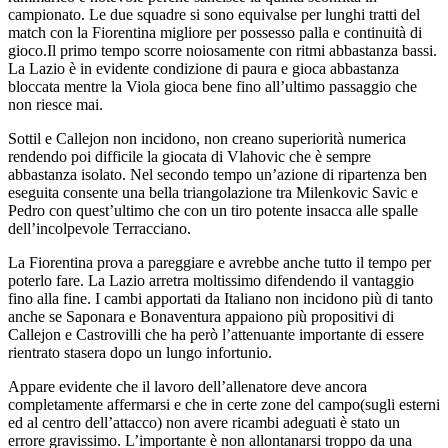
campionato. Le due squadre si sono equivalse per lunghi tratti del
match con la Fiorentina migliore per possesso palla e continuità di
gioco.Il primo tempo scorre noiosamente con ritmi abbastanza bassi.
La Lazio è in evidente condizione di paura e gioca abbastanza
bloccata mentre la Viola gioca bene fino all’ultimo passaggio che
non riesce mai.
Sottil e Callejon non incidono, non creano superiorità numerica
rendendo poi difficile la giocata di Vlahovic che è sempre
abbastanza isolato. Nel secondo tempo un’azione di ripartenza ben
eseguita consente una bella triangolazione tra Milenkovic Savic e
Pedro con quest’ultimo che con un tiro potente insacca alle spalle
dell’incolpevole Terracciano.
La Fiorentina prova a pareggiare e avrebbe anche tutto il tempo per
poterlo fare. La Lazio arretra moltissimo difendendo il vantaggio
fino alla fine. I cambi apportati da Italiano non incidono più di tanto
anche se Saponara e Bonaventura appaiono più propositivi di
Callejon e Castrovilli che ha però l’attenuante importante di essere
rientrato stasera dopo un lungo infortunio.
Appare evidente che il lavoro dell’allenatore deve ancora
completamente affermarsi e che in certe zone del campo(sugli esterni
ed al centro dell’attacco) non avere ricambi adeguati è stato un
errore gravissimo. L’importante è non allontanarsi troppo da una