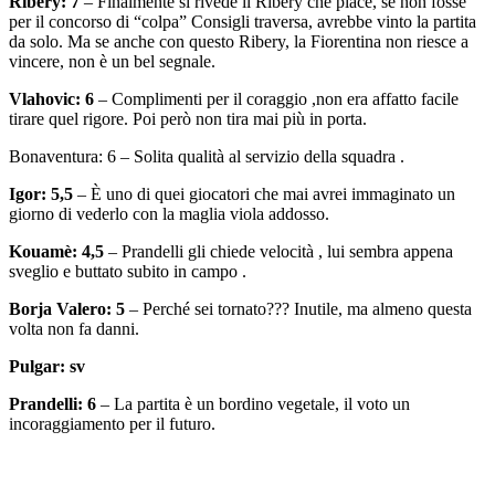
Ribery: 7
– Finalmente si rivede il Ribery che piace, se non fosse
per il concorso di “colpa” Consigli traversa, avrebbe vinto la partita
da solo. Ma se anche con questo Ribery, la Fiorentina non riesce a
vincere, non è un bel segnale.
Vlahovic: 6
– Complimenti per il coraggio ,non era affatto facile
tirare quel rigore. Poi però non tira mai più in porta.
Bonaventura: 6 – Solita qualità al servizio della squadra .
Igor: 5,5
– È uno di quei giocatori che mai avrei immaginato un
giorno di vederlo con la maglia viola addosso.
Kouamè: 4,5
– Prandelli gli chiede velocità , lui sembra appena
sveglio e buttato subito in campo .
Borja Valero: 5
– Perché sei tornato??? Inutile, ma almeno questa
volta non fa danni.
Pulgar: sv
Prandelli: 6
– La partita è un bordino vegetale, il voto un
incoraggiamento per il futuro.