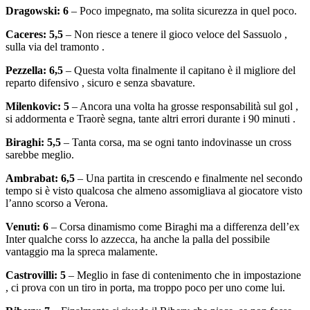
Dragowski: 6
– Poco impegnato, ma solita sicurezza in quel poco.
Caceres: 5,5
– Non riesce a tenere il gioco veloce del Sassuolo ,
sulla via del tramonto .
Pezzella: 6,5
– Questa volta finalmente il capitano è il migliore del
reparto difensivo , sicuro e senza sbavature.
Milenkovic: 5
– Ancora una volta ha grosse responsabilità sul gol ,
si addormenta e Traorè segna, tante altri errori durante i 90 minuti .
Biraghi: 5,5
– Tanta corsa, ma se ogni tanto indovinasse un cross
sarebbe meglio.
Ambrabat: 6,5
– Una partita in crescendo e finalmente nel secondo
tempo si è visto qualcosa che almeno assomigliava al giocatore visto
l’anno scorso a Verona.
Venuti: 6
– Corsa dinamismo come Biraghi ma a differenza dell’ex
Inter qualche corss lo azzecca, ha anche la palla del possibile
vantaggio ma la spreca malamente.
Castrovilli: 5
– Meglio in fase di contenimento che in impostazione
, ci prova con un tiro in porta, ma troppo poco per uno come lui.