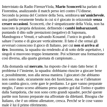
Intervistato da Radio FirenzeViola,
Mario Sconcerti
ha parlato di
Fiorentina, analizzando il match perso ieri contro l’Udinese.
Secondo la penna del Corriere della Sera, sembrava
un’amichevole
,
una partita veramente brutta in cui si è giocato in orizzontale
senza
creare occasioni
. Sconcerti, che è simpatizzante della Viola, non ha
nascosto la propria delusione, definendo i
cambi imbarazzanti
,
puntando il dito sulle prestazioni (negative) di Saponara,
Mandragora e Venuti, e salvando Kouamé, l’unico in grado di
saltare l’uomo e di giocare verticalmente. Il fatto è che ormai gli
avversari conoscono il gioco di Italiano, per cui
non si arriva al
tiro
. Insomma, la squadra sta rendendo al di sotto delle aspettative, i
singoli si muovono troppo lentamente. Poi schierare una formazione
così diversa, alla quarta giornata di campionato…
Alla domanda sul
mercato
, ha risposto che è stato fatto bene: il
problema è l’insieme, la squadra: dobbiamo riuscire a giocare bene
e, possibilmente, non alla stessa maniera. I giocatori che abbiamo
non sono male, sicuramente non dei fuoriclasse, ma se l’allenatore
non cambia gioco, certe gare le perdiamo. Le gare vanno preparate
meglio, l’anno scorso abbiamo preso quattro gol dal Torino e quattro
dalla Sampdoria, che non sono certo grandi squadre, perché queste
partite non furono preparate ma affrontate da dilettanti. Bisogna che
Italiano, che è un ottimo allenatore, cresca. Perché se le cose vanno
male è lui il primo riferimento.