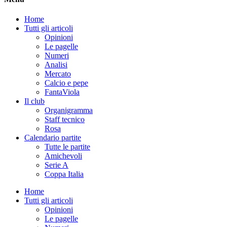
Home
Tutti gli articoli
Opinioni
Le pagelle
Numeri
Analisi
Mercato
Calcio e pepe
FantaViola
Il club
Organigramma
Staff tecnico
Rosa
Calendario partite
Tutte le partite
Amichevoli
Serie A
Coppa Italia
Home
Tutti gli articoli
Opinioni
Le pagelle