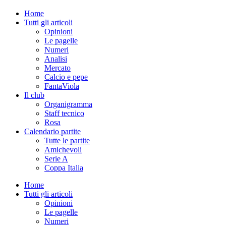
Home
Tutti gli articoli
Opinioni
Le pagelle
Numeri
Analisi
Mercato
Calcio e pepe
FantaViola
Il club
Organigramma
Staff tecnico
Rosa
Calendario partite
Tutte le partite
Amichevoli
Serie A
Coppa Italia
Home
Tutti gli articoli
Opinioni
Le pagelle
Numeri