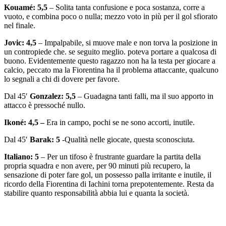
Kouamé: 5,5
– Solita tanta confusione e poca sostanza, corre a
vuoto, e combina poco o nulla; mezzo voto in più per il gol sfiorato
nel finale.
Jovic: 4,5
– Impalpabile, si muove male e non torva la posizione in
un contropiede che. se seguito meglio. poteva portare a qualcosa di
buono. Evidentemente questo ragazzo non ha la testa per giocare a
calcio, peccato ma la Fiorentina ha il problema attaccante, qualcuno
lo segnali a chi di dovere per favore.
Dal 45′
Gonzalez: 5,5
– Guadagna tanti falli, ma il suo apporto in
attacco è pressoché nullo.
Ikoné: 4,5 –
Era in campo, pochi se ne sono accorti, inutile.
Dal 45′
Barak: 5
-Qualità nelle giocate, questa sconosciuta.
Italiano: 5
– Per un tifoso è frustrante guardare la partita della
propria squadra e non avere, per 90 minuti più recupero, la
sensazione di poter fare gol, un possesso palla irritante e inutile, il
ricordo della Fiorentina di Iachini torna prepotentemente. Resta da
stabilire quanto responsabilità abbia lui e quanta la società.