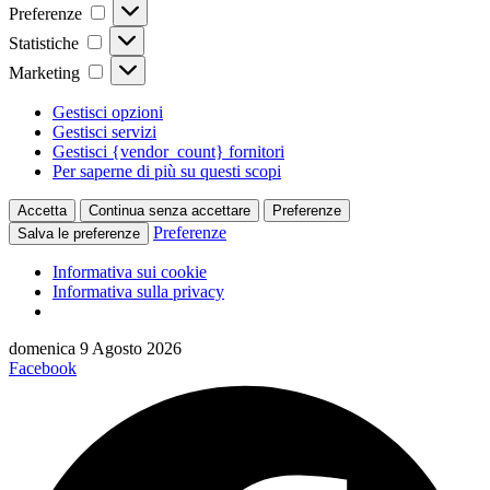
Preferenze
Preferenze
Statistiche
Statistiche
Marketing
Marketing
Gestisci opzioni
Gestisci servizi
Gestisci {vendor_count} fornitori
Per saperne di più su questi scopi
Accetta
Continua senza accettare
Preferenze
Preferenze
Salva le preferenze
Informativa sui cookie
Informativa sulla privacy
Vai
domenica 9 Agosto 2026
al
Facebook
contenuto