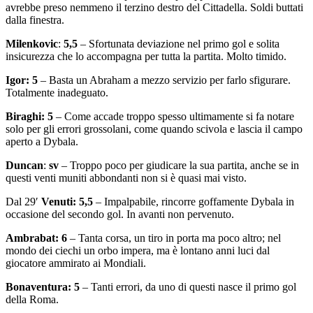
avrebbe preso nemmeno il terzino destro del Cittadella. Soldi buttati
dalla finestra.
Milenkovic
:
5,5
– Sfortunata deviazione nel primo gol e solita
insicurezza che lo accompagna per tutta la partita. Molto timido.
Igor: 5
– Basta un Abraham a mezzo servizio per farlo sfigurare.
Totalmente inadeguato.
Biraghi: 5
– Come accade troppo spesso ultimamente si fa notare
solo per gli errori grossolani, come quando scivola e lascia il campo
aperto a Dybala.
Duncan
:
sv
– Troppo poco per giudicare la sua partita, anche se in
questi venti muniti abbondanti non si è quasi mai visto.
Dal 29′
Venuti: 5,5
– Impalpabile, rincorre goffamente Dybala in
occasione del secondo gol. In avanti non pervenuto.
Ambrabat: 6
– Tanta corsa, un tiro in porta ma poco altro; nel
mondo dei ciechi un orbo impera, ma è lontano anni luci dal
giocatore ammirato ai Mondiali.
Bonaventura: 5
– Tanti errori, da uno di questi nasce il primo gol
della Roma.