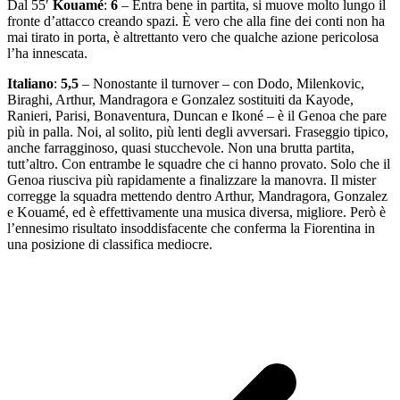
Dal 55′
Kouamé
:
6
– Entra bene in partita, si muove molto lungo il
fronte d’attacco creando spazi. È vero che alla fine dei conti non ha
mai tirato in porta, è altrettanto vero che qualche azione pericolosa
l’ha innescata.
Italiano
:
5,5
– Nonostante il turnover – con Dodo, Milenkovic,
Biraghi, Arthur, Mandragora e Gonzalez sostituiti da Kayode,
Ranieri, Parisi, Bonaventura, Duncan e Ikoné – è il Genoa che pare
più in palla. Noi, al solito, più lenti degli avversari. Fraseggio tipico,
anche farragginoso, quasi stucchevole. Non una brutta partita,
tutt’altro. Con entrambe le squadre che ci hanno provato. Solo che il
Genoa riusciva più rapidamente a finalizzare la manovra. Il mister
corregge la squadra mettendo dentro Arthur, Mandragora, Gonzalez
e Kouamé, ed è effettivamente una musica diversa, migliore. Però è
l’ennesimo risultato insoddisfacente che conferma la Fiorentina in
una posizione di classifica mediocre.