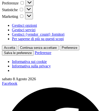
Preferenze
Preferenze
Statistiche
Statistiche
Marketing
Marketing
Gestisci opzioni
Gestisci servizi
Gestisci {vendor_count} fornitori
Per saperne di più su questi scopi
Accetta
Continua senza accettare
Preferenze
Preferenze
Salva le preferenze
Informativa sui cookie
Informativa sulla privacy
Vai
sabato 8 Agosto 2026
al
Facebook
contenuto