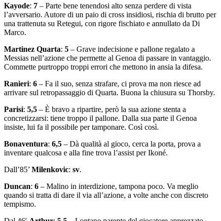
Kayode
:
7
– Parte bene tenendosi alto senza perdere di vista
l’avversario. Autore di un paio di cross insidiosi, rischia di brutto per
una trattenuta su Retegui, con rigore fischiato e annullato da Di
Marco.
Martinez Quarta
:
5
– Grave indecisione e pallone regalato a
Messias nell’azione che permette al Genoa di passare in vantaggio.
Commette purtroppo troppi errori che mettono in ansia la difesa.
Ranieri
:
6
– Fa il suo, senza strafare, ci prova ma non riesce ad
arrivare sul retropassaggio di Quarta. Buona la chiusura su Thorsby.
Parisi
:
5,5
– È bravo a ripartire, però la sua azione stenta a
concretizzarsi: tiene troppo il pallone. Dalla sua parte il Genoa
insiste, lui fa il possibile per tamponare. Così così.
Bonaventura
:
6,5
– Dà qualità al gioco, cerca la porta, prova a
inventare qualcosa e alla fine trova l’assist per Ikoné.
Dall’85’
Milenkovic
:
sv
.
Duncan
:
6
– Malino in interdizione, tampona poco. Va meglio
quando si tratta di dare il via all’azione, a volte anche con discreto
tempismo.
Dal 46′
Arthur
:
5,5
– Lontano parente del giocatore apprezzato