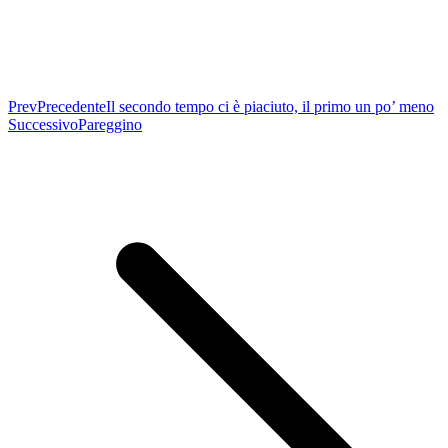
Prev
Precedente
Il secondo tempo ci è piaciuto, il primo un po’ meno
Successivo
Pareggino