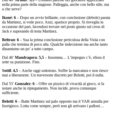
nella prima parte della stagione. Palleggia, anche con bello stile, ma
a che serve?
Ikoné
:
6
– Dopo un avvio brillante, con conclusione (debole) parata
da Martinez, si vede poco. Anzi, sparisce proprio. Si risveglia in
occasione del pari, facendosi trovare nel posto giusto sul cross di
Jack e superando di testa Martinez.
Beltran
:
6
– Sua la prima conclusione pericolosa della Viola con
palla che termina di poco alta. Qualche indecisione ma anche tanto
dinamismo un po’ a tutto campo.
Dal 46′
Mandragora
:
5,5
– Insomma… L’impegno c’è, sfiora il
sette su punizione. Fine.
Sottil
:
4,5
– Anche oggi sottotono. Soffre la marcatura e non riesce
mai a liberarsene. Un traversone discreto per Belotti, poi il nulla.
Dal 55′
Gonzalez
:
6
– Offre un pizzico di vivacità al gioco, si fa
notare anche in ripiegamento. Non incide, prova comunque
sufficiente.
Belotti
:
6
– Batte Martinez sul palo opposto ma il VAR annulla per
fuorigioco. Lotta come sempre, però non gli arrivano i palloni…