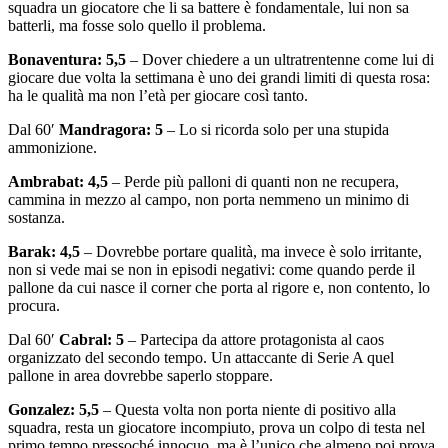
squadra un giocatore che li sa battere è fondamentale, lui non sa
batterli, ma fosse solo quello il problema.
Bonaventura: 5,5
– Dover chiedere a un ultratrentenne come lui di
giocare due volta la settimana è uno dei grandi limiti di questa rosa:
ha le qualità ma non l’età per giocare così tanto.
Dal 60′
Mandragora: 5
– Lo si ricorda solo per una stupida
ammonizione.
Ambrabat: 4,5
– Perde più palloni di quanti non ne recupera,
cammina in mezzo al campo, non porta nemmeno un minimo di
sostanza.
Barak: 4,5
–
Dovrebbe portare qualità, ma invece è solo irritante,
non si vede mai se non in episodi negativi: come quando perde il
pallone da cui nasce il corner che porta al rigore e, non contento, lo
procura.
Dal 60′
Cabral: 5
– Partecipa da attore protagonista al caos
organizzato del secondo tempo. Un attaccante di Serie A quel
pallone in area dovrebbe saperlo stoppare.
Gonzalez: 5,5
– Questa volta non porta niente di positivo alla
squadra, resta un giocatore incompiuto, prova un colpo di testa nel
primo tempo pressoché innocuo, ma è l’unico che almeno poi prova