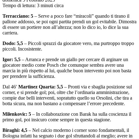
Tempo di lettura: 3 minuti circa
Terracciano: 5
– Serve a poco fare “miracoli” quando ti tirano il
pallone addosso, se poi ogni partita prendi un gol evitabile. Dimostra
di essere un portiere non all’altezza; non lo dico io, lo dice la sua
carriera.
Dodo: 5,5
– Piccoli sprazzi da giocatore vero, ma purtroppo troppo
piccoli. Incosistente.
Igor: 5,5
– Arranca e prende un giallo per cercare di arginare un
giocatore medio come Posch che comunque sembra avere una
marcia in più rispetto al lui, qualche buon intervento poi non basta
per prendere la sufficienza.
Dal 46′
Martinez Quarta: 5,5
– Pronti via e sbaglia posizione sul
corner, e si prende gol; poi, oltre che l’ordinaria amministrazione,
compie due belli interventi, sopratutto quello su Orsolini, che tira a
botta sicura, ma non bastano a compensare l’errore precedente.
Milenkovic: 5
– In collaborazione con Barak ha sulla coscienza il
primo gol, poi insicuro come sempre in questa stagione.
Biraghi: 4,5
– Nel calcio moderno i corner sono fondamentali, il
Bologna infatti ha segnato i due gol sfruttandoli al meglio; avere in