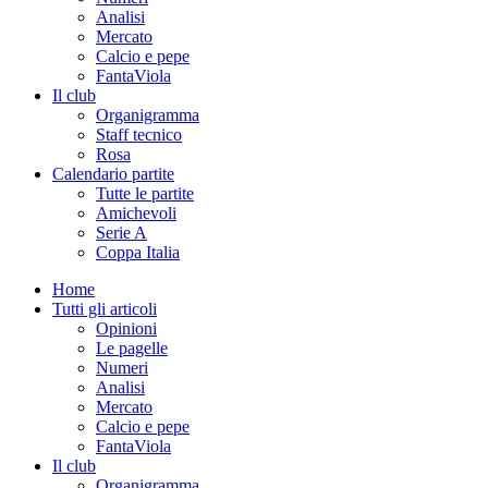
Analisi
Mercato
Calcio e pepe
FantaViola
Il club
Organigramma
Staff tecnico
Rosa
Calendario partite
Tutte le partite
Amichevoli
Serie A
Coppa Italia
Home
Tutti gli articoli
Opinioni
Le pagelle
Numeri
Analisi
Mercato
Calcio e pepe
FantaViola
Il club
Organigramma