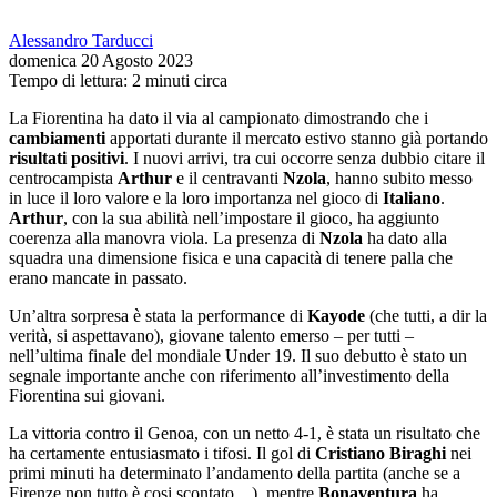
Alessandro Tarducci
domenica 20 Agosto 2023
Tempo di lettura: 2 minuti circa
La Fiorentina ha dato il via al campionato dimostrando che i
cambiamenti
apportati durante il mercato estivo stanno già portando
risultati positivi
. I nuovi arrivi, tra cui occorre senza dubbio citare il
centrocampista
Arthur
e il centravanti
Nzola
, hanno subito messo
in luce il loro valore e la loro importanza nel gioco di
Italiano
.
Arthur
, con la sua abilità nell’impostare il gioco, ha aggiunto
coerenza alla manovra viola. La presenza di
Nzola
ha dato alla
squadra una dimensione fisica e una capacità di tenere palla che
erano mancate in passato.
Un’altra sorpresa è stata la performance di
Kayode
(che tutti, a dir la
verità, si aspettavano), giovane talento emerso – per tutti –
nell’ultima finale del mondiale Under 19. Il suo debutto è stato un
segnale importante anche con riferimento all’investimento della
Fiorentina sui giovani.
La vittoria contro il Genoa, con un netto 4-1, è stata un risultato che
ha certamente entusiasmato i tifosi. Il gol di
Cristiano Biraghi
nei
primi minuti ha determinato l’andamento della partita (anche se a
Firenze non tutto è cosi scontato…), mentre
Bonaventura
ha