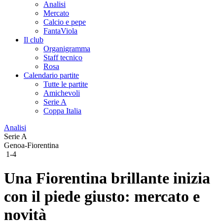
Analisi
Mercato
Calcio e pepe
FantaViola
Il club
Organigramma
Staff tecnico
Rosa
Calendario partite
Tutte le partite
Amichevoli
Serie A
Coppa Italia
Analisi
Serie A
Genoa-Fiorentina
1-4
Una Fiorentina brillante inizia
con il piede giusto: mercato e
novità