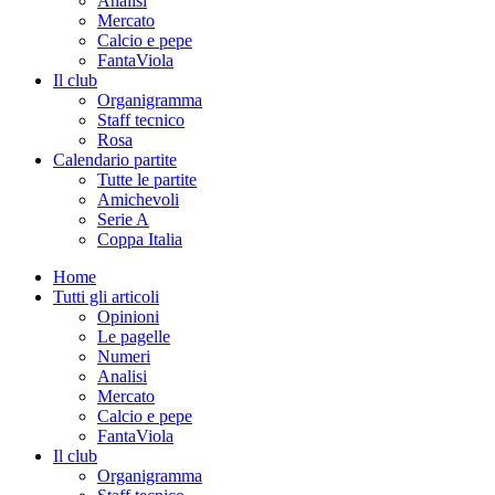
Analisi
Mercato
Calcio e pepe
FantaViola
Il club
Organigramma
Staff tecnico
Rosa
Calendario partite
Tutte le partite
Amichevoli
Serie A
Coppa Italia
Home
Tutti gli articoli
Opinioni
Le pagelle
Numeri
Analisi
Mercato
Calcio e pepe
FantaViola
Il club
Organigramma