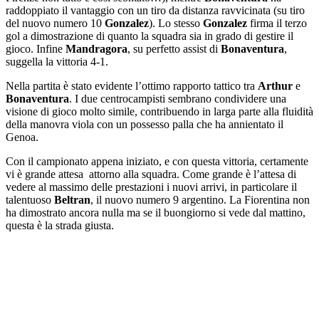
raddoppiato il vantaggio con un tiro da distanza ravvicinata (su tiro
del nuovo numero 10
Gonzalez
). Lo stesso
Gonzalez
firma il terzo
gol a dimostrazione di quanto la squadra sia in grado di gestire il
gioco. Infine
Mandragora
, su perfetto assist di
Bonaventura
,
suggella la vittoria 4-1.
Nella partita è stato evidente l’ottimo rapporto tattico tra
Arthur
e
Bonaventura
. I due centrocampisti sembrano condividere una
visione di gioco molto simile, contribuendo in larga parte alla fluidità
della manovra viola con un possesso palla che ha annientato il
Genoa.
Con il campionato appena iniziato, e con questa vittoria, certamente
vi è grande attesa attorno alla squadra. Come grande è l’attesa di
vedere al massimo delle prestazioni i nuovi arrivi, in particolare il
talentuoso
Beltran
, il nuovo numero 9 argentino. La Fiorentina non
ha dimostrato ancora nulla ma se il buongiorno si vede dal mattino,
questa è la strada giusta.