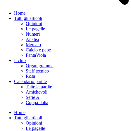
Home
Tutti gli articoli
Opinioni
Le pagelle
Numeri
Analisi
Mercato
Calcio e pepe
FantaViola
Il club
Organigramma
Staff tecnico
Rosa
Calendario partite
Tutte le partite
Amichevoli
Serie A
Coppa Italia
Home
Tutti gli articoli
Opinioni
Le pagelle