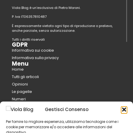
Viola Blog è un’esclusiva di Pietro Moroni.
P. Iva IT06357810487
È espressamente vietato ogni tipo di riproduzione o prelievo,
anche parziale, senza autorizzazione.
Tutti i diritti riservati
GDPR
Informativa sui cookie
Informativa sulla privacy
Menu
Home
Tutti gli articoli
Opinioni
Le pagelle
Numeri
Analisi
Gestisci Consenso
Mercato
Calcio e pepe
Per fornire la migliore esperienza, utilizziamo tecnologie come i
cookie per memorizzare e/o accedere alle informazioni del
FantaViola
dispositivo.