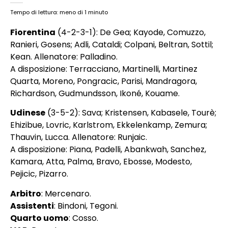
Tempo di lettura: meno di 1 minuto
Fiorentina
(4-2-3-1): De Gea; Kayode, Comuzzo,
Ranieri, Gosens; Adli, Cataldi; Colpani, Beltran, Sottil;
Kean. Allenatore: Palladino.
A disposizione: Terracciano, Martinelli, Martinez
Quarta, Moreno, Pongracic, Parisi, Mandragora,
Richardson, Gudmundsson, Ikoné, Kouame.
Udinese
(3-5-2): Sava; Kristensen, Kabasele, Tourè;
Ehizibue, Lovric, Karlstrom, Ekkelenkamp, Zemura;
Thauvin, Lucca. Allenatore: Runjaic.
A disposizione: Piana, Padelli, Abankwah, Sanchez,
Kamara, Atta, Palma, Bravo, Ebosse, Modesto,
Pejicic, Pizarro.
Arbitro
: Mercenaro.
Assistenti
: Bindoni, Tegoni.
Quarto uomo
: Cosso.