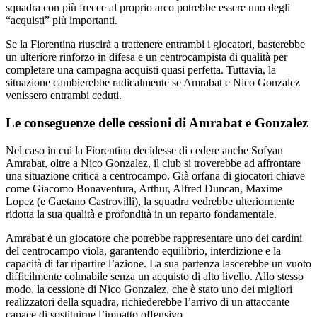
squadra con più frecce al proprio arco potrebbe essere uno degli
“acquisti” più importanti.
Se la Fiorentina riuscirà a trattenere entrambi i giocatori, basterebbe
un ulteriore rinforzo in difesa e un centrocampista di qualità per
completare una campagna acquisti quasi perfetta. Tuttavia, la
situazione cambierebbe radicalmente se Amrabat e Nico Gonzalez
venissero entrambi ceduti.
Le conseguenze delle cessioni di Amrabat e Gonzalez
Nel caso in cui la Fiorentina decidesse di cedere anche Sofyan
Amrabat, oltre a Nico Gonzalez, il club si troverebbe ad affrontare
una situazione critica a centrocampo. Già orfana di giocatori chiave
come Giacomo Bonaventura, Arthur, Alfred Duncan, Maxime
Lopez (e Gaetano Castrovilli), la squadra vedrebbe ulteriormente
ridotta la sua qualità e profondità in un reparto fondamentale.
Amrabat è un giocatore che potrebbe rappresentare uno dei cardini
del centrocampo viola, garantendo equilibrio, interdizione e la
capacità di far ripartire l’azione. La sua partenza lascerebbe un vuoto
difficilmente colmabile senza un acquisto di alto livello. Allo stesso
modo, la cessione di Nico Gonzalez, che è stato uno dei migliori
realizzatori della squadra, richiederebbe l’arrivo di un attaccante
capace di sostituirne l’impatto offensivo.