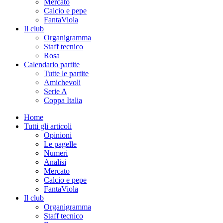
Mercato
Calcio e pepe
FantaViola
Il club
Organigramma
Staff tecnico
Rosa
Calendario partite
Tutte le partite
Amichevoli
Serie A
Coppa Italia
Home
Tutti gli articoli
Opinioni
Le pagelle
Numeri
Analisi
Mercato
Calcio e pepe
FantaViola
Il club
Organigramma
Staff tecnico