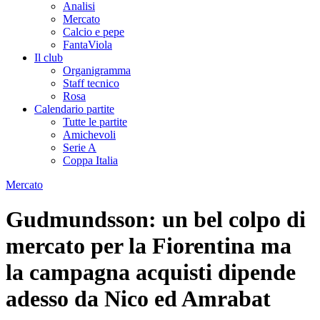
Analisi
Mercato
Calcio e pepe
FantaViola
Il club
Organigramma
Staff tecnico
Rosa
Calendario partite
Tutte le partite
Amichevoli
Serie A
Coppa Italia
Mercato
Gudmundsson: un bel colpo di
mercato per la Fiorentina ma
la campagna acquisti dipende
adesso da Nico ed Amrabat