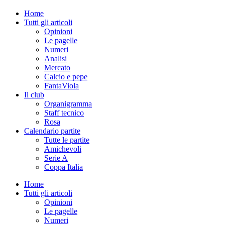
Home
Tutti gli articoli
Opinioni
Le pagelle
Numeri
Analisi
Mercato
Calcio e pepe
FantaViola
Il club
Organigramma
Staff tecnico
Rosa
Calendario partite
Tutte le partite
Amichevoli
Serie A
Coppa Italia
Home
Tutti gli articoli
Opinioni
Le pagelle
Numeri