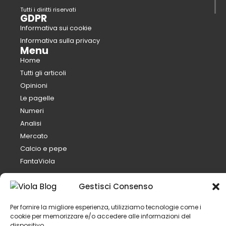
Tutti i diritti riservati
GDPR
Informativa sui cookie
Informativa sulla privacy
Menu
Home
Tutti gli articoli
Opinioni
Le pagelle
Numeri
Analisi
Mercato
Calcio e pepe
FantaViola
Il club
Gestisci Consenso
Organigramma
Staff tecnico
Per fornire la migliore esperienza, utilizziamo tecnologie come i
Rosa
cookie per memorizzare e/o accedere alle informazioni del
dispositivo.