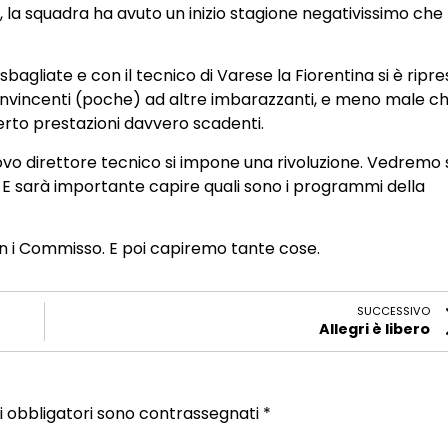
, la squadra ha avuto un inizio stagione negativissimo che
sbagliate e con il tecnico di Varese la Fiorentina si è ripr
onvincenti (poche) ad altre imbarazzanti, e meno male c
erto prestazioni davvero scadenti.
vo direttore tecnico si impone una rivoluzione. Vedremo 
à. E sarà importante capire quali sono i programmi della
on i Commisso. E poi capiremo tante cose.
SUCCESSIVO
Allegri è libero
i obbligatori sono contrassegnati
*