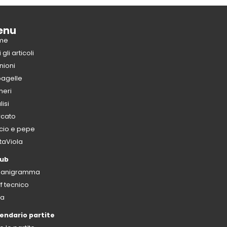
enu
me
i gli articoli
nioni
pagelle
eri
isi
cato
cio e pepe
taViola
lub
ganigramma
ff tecnico
sa
endario partite