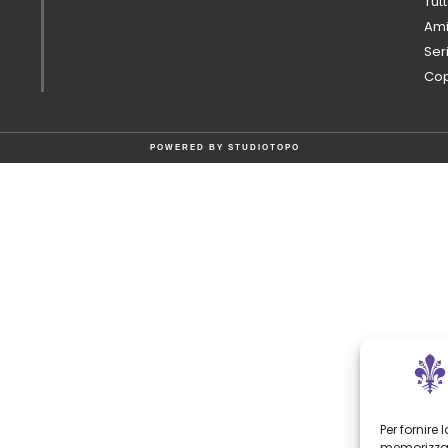
Tutt
Ami
Ser
Cop
POWERED BY
STUDIOTOPO
Per fornire
memorizzar