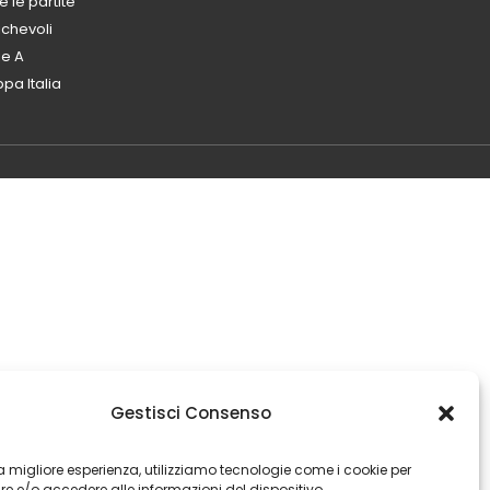
e le partite
chevoli
ie A
pa Italia
Gestisci Consenso
 la migliore esperienza, utilizziamo tecnologie come i cookie per
e e/o accedere alle informazioni del dispositivo.