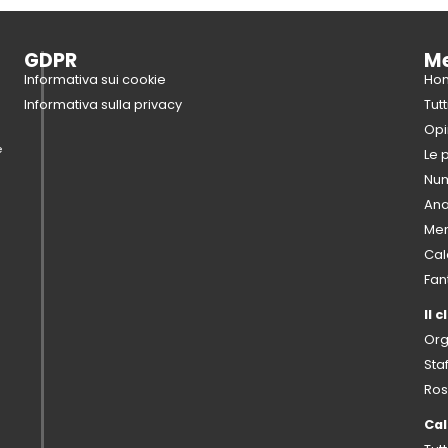
GDPR
M
Informativa sui cookie
Ho
Informativa sulla privacy
Tutt
Opi
e
Le 
Num
Anal
Mer
Cal
Fan
Il c
Or
Sta
Ro
Cal