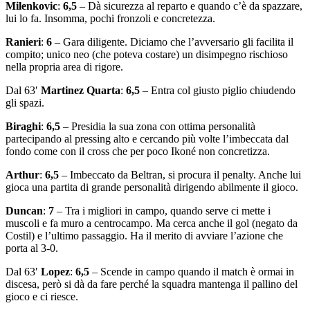
Milenkovic
:
6,5
– Dà sicurezza al reparto e quando c’è da spazzare,
lui lo fa. Insomma, pochi fronzoli e concretezza.
Ranieri
:
6
– Gara diligente. Diciamo che l’avversario gli facilita il
compito; unico neo (che poteva costare) un disimpegno rischioso
nella propria area di rigore.
Dal 63′
Martinez Quarta
:
6,5
– Entra col giusto piglio chiudendo
gli spazi.
Biraghi
:
6,5
– Presidia la sua zona con ottima personalità
partecipando al pressing alto e cercando più volte l’imbeccata dal
fondo come con il cross che per poco Ikoné non concretizza.
Arthur
:
6,5
– Imbeccato da Beltran, si procura il penalty. Anche lui
gioca una partita di grande personalità dirigendo abilmente il gioco.
Duncan
:
7
– Tra i migliori in campo, quando serve ci mette i
muscoli e fa muro a centrocampo. Ma cerca anche il gol (negato da
Costil) e l’ultimo passaggio. Ha il merito di avviare l’azione che
porta al 3-0.
Dal 63′
Lopez
:
6,5
– Scende in campo quando il match è ormai in
discesa, però si dà da fare perché la squadra mantenga il pallino del
gioco e ci riesce.