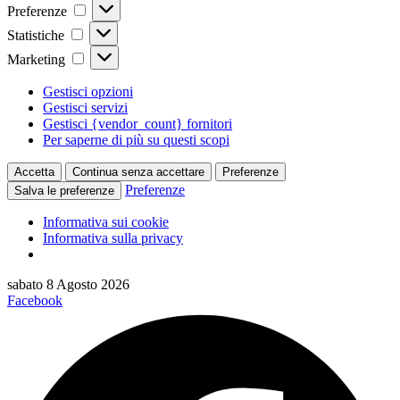
Preferenze
Preferenze
Statistiche
Statistiche
Marketing
Marketing
Gestisci opzioni
Gestisci servizi
Gestisci {vendor_count} fornitori
Per saperne di più su questi scopi
Accetta
Continua senza accettare
Preferenze
Preferenze
Salva le preferenze
Informativa sui cookie
Informativa sulla privacy
Vai
sabato 8 Agosto 2026
al
Facebook
contenuto