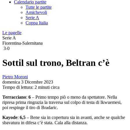
Calendario partite
Tutte le partite
Amichevoli
Serie A
Coppa Italia
Le pagelle
Serie A
Fiorentina-Salernitana
3-0
Sottil sul trono, Beltran c’è
Pietro Moroni
domenica 3 Dicembre 2023
Tempo di lettura: 2 minuti circa
Terracciano
:
6
– Primo tempo piò o meno da spettatore. Nella
ripresa prima ringrazia la traversa sul colpo di testa di Ikwuemesi,
poi respinge il tiro di Bradaric.
Kayode
:
6,5
– Bene sia in copertura sia in avanti, anche se qualche
sbavatura in difesa c’è stata. Cala alla distanza.