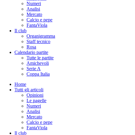
Numeri
Analisi
Mercato
Calcio e pepe
FantaViola
Il club
Organigramma
Staff tecnico
Rosa
Calendario partite
Tutte le partite
Amichevoli
Serie A
Coppa Italia
Home
Tutti gli articoli
Opinioni
Le pagelle
Numeri
Analisi
Mercato
Calcio e pepe
FantaViola
Il club