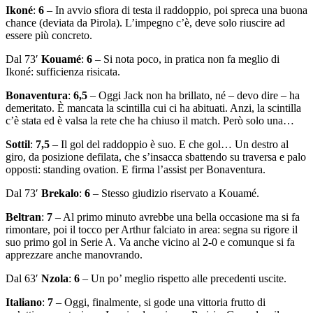
Ikoné
:
6
– In avvio sfiora di testa il raddoppio, poi spreca una buona
chance (deviata da Pirola). L’impegno c’è, deve solo riuscire ad
essere più concreto.
Dal 73′
Kouamé
:
6
– Si nota poco, in pratica non fa meglio di
Ikoné: sufficienza risicata.
Bonaventura
:
6,5
– Oggi Jack non ha brillato, né – devo dire – ha
demeritato. È mancata la scintilla cui ci ha abituati. Anzi, la scintilla
c’è stata ed è valsa la rete che ha chiuso il match. Però solo una…
Sottil
:
7,5
– Il gol del raddoppio è suo. E che gol… Un destro al
giro, da posizione defilata, che s’insacca sbattendo su traversa e palo
opposti: standing ovation. E firma l’assist per Bonaventura.
Dal 73′
Brekalo
:
6
– Stesso giudizio riservato a Kouamé.
Beltran
:
7
– Al primo minuto avrebbe una bella occasione ma si fa
rimontare, poi il tocco per Arthur falciato in area: segna su rigore il
suo primo gol in Serie A. Va anche vicino al 2-0 e comunque si fa
apprezzare anche manovrando.
Dal 63′
Nzola
:
6
– Un po’ meglio rispetto alle precedenti uscite.
Italiano
:
7
– Oggi, finalmente, si gode una vittoria frutto di