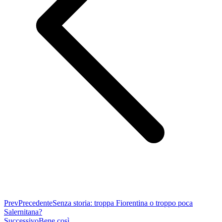
Prev
Precedente
Senza storia: troppa Fiorentina o troppo poca
Salernitana?
Successivo
Bene così