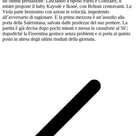
un’ottima prestazione. Lasciando a riposo Parisi e Gonzalez, il
mister propone il baby Kayode e Ikoné, con Beltran centravanti. La
Viola parte benissimo con azioni in velocità, impedendo
all’avversario di ragionare. E la prima mezzora è un’assedio alla
porta della Salernitana, salvata dalle prodezze del suo portiere. La
partita è già decisa dopo pochi minuti e messa in cassaforte al 56′;
dopodiché la Fiorentina gestisce senza problemi e si porta al quinto
posto in attesa degli ultimi risultati della giornata.