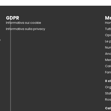
GDPR
M
Informativa sui cookie
Ho
Informativa sulla privacy
Tutt
Opi
e
Le 
Num
Anal
Mer
Cal
Fan
Il c
Or
Sta
Ro
Cal