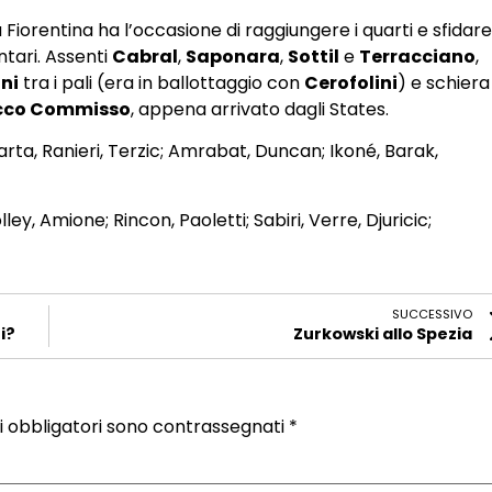
la Fiorentina ha l’occasione di raggiungere i quarti e sfidare 
ntari. Assenti
Cabral
,
Saponara
,
Sottil
e
Terracciano
,
ini
tra i pali (era in ballottaggio con
Cerofolini
) e schiera
cco Commisso
, appena arrivato dagli States.
arta, Ranieri, Terzic; Amrabat, Duncan; Ikoné, Barak,
lley, Amione; Rincon, Paoletti; Sabiri, Verre, Djuricic;
SUCCESSIVO
i?
Zurkowski allo Spezia
i obbligatori sono contrassegnati
*