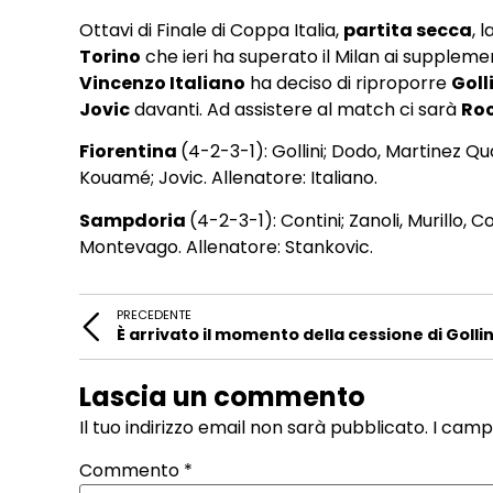
Ottavi di Finale di Coppa Italia,
partita secca
, 
Torino
che ieri ha superato il Milan ai suppleme
Vincenzo Italiano
ha deciso di riproporre
Goll
Jovic
davanti. Ad assistere al match ci sarà
Ro
Fiorentina
(4-2-3-1): Gollini; Dodo, Martinez Qu
Kouamé; Jovic. Allenatore: Italiano.
Sampdoria
(4-2-3-1): Contini; Zanoli, Murillo, Co
Montevago. Allenatore: Stankovic.
PRECEDENTE
È arrivato il momento della cessione di Gollin
Lascia un commento
Il tuo indirizzo email non sarà pubblicato.
I camp
Commento
*