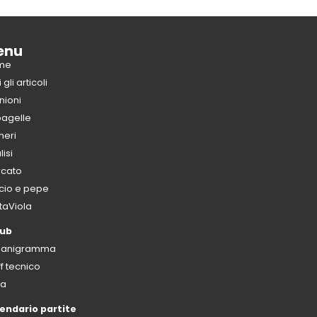
enu
me
i gli articoli
nioni
pagelle
eri
isi
cato
cio e pepe
taViola
lub
ganigramma
ff tecnico
sa
endario partite