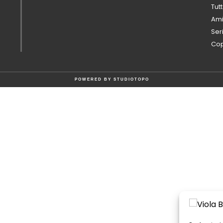
Tutt
Ami
Ser
Cop
POWERED BY
STUDIOTOPO