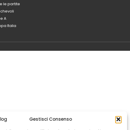
e le partite
chevoli
ie A
pa Italia
Gestisci Consenso