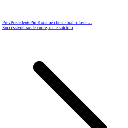
Prev
Precedente
Più Kouamé che Cabral o Jovic…
Successivo
Grande cuore, ma è suicidio