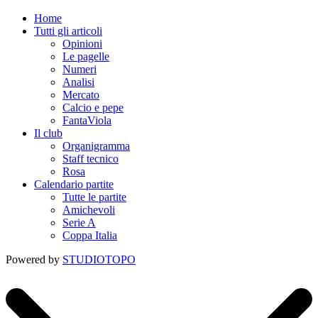
Home
Tutti gli articoli
Opinioni
Le pagelle
Numeri
Analisi
Mercato
Calcio e pepe
FantaViola
Il club
Organigramma
Staff tecnico
Rosa
Calendario partite
Tutte le partite
Amichevoli
Serie A
Coppa Italia
Powered by
STUDIOTOPO