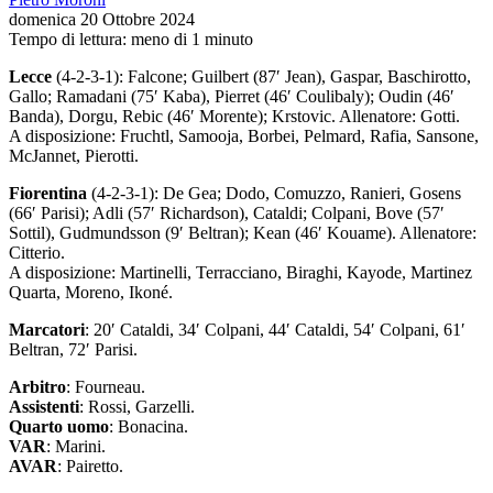
domenica 20 Ottobre 2024
Tempo di lettura: meno di 1 minuto
Lecce
(4-2-3-1): Falcone; Guilbert (87′ Jean), Gaspar, Baschirotto,
Gallo; Ramadani (75′ Kaba), Pierret (46′ Coulibaly); Oudin (46′
Banda), Dorgu, Rebic (46′ Morente); Krstovic. Allenatore: Gotti.
A disposizione: Fruchtl, Samooja, Borbei, Pelmard, Rafia, Sansone,
McJannet, Pierotti.
Fiorentina
(4-2-3-1): De Gea; Dodo, Comuzzo, Ranieri, Gosens
(66′ Parisi); Adli (57′ Richardson), Cataldi; Colpani, Bove (57′
Sottil), Gudmundsson (9′ Beltran); Kean (46′ Kouame). Allenatore:
Citterio.
A disposizione: Martinelli, Terracciano, Biraghi, Kayode, Martinez
Quarta, Moreno, Ikoné.
Marcatori
: 20′ Cataldi, 34′ Colpani, 44′ Cataldi, 54′ Colpani, 61′
Beltran, 72′ Parisi.
Arbitro
: Fourneau.
Assistenti
: Rossi, Garzelli.
Quarto uomo
: Bonacina.
VAR
: Marini.
AVAR
: Pairetto.