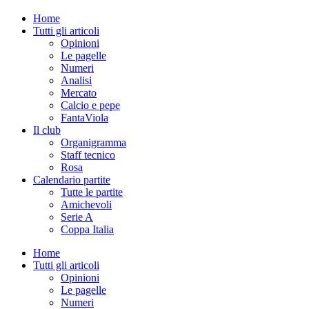
Home
Tutti gli articoli
Opinioni
Le pagelle
Numeri
Analisi
Mercato
Calcio e pepe
FantaViola
Il club
Organigramma
Staff tecnico
Rosa
Calendario partite
Tutte le partite
Amichevoli
Serie A
Coppa Italia
Home
Tutti gli articoli
Opinioni
Le pagelle
Numeri