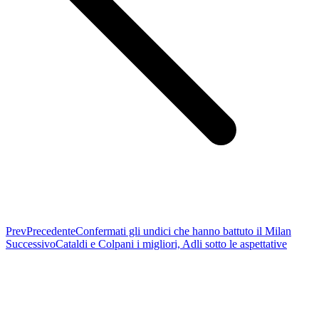
Prev
Precedente
Confermati gli undici che hanno battuto il Milan
Successivo
Cataldi e Colpani i migliori, Adli sotto le aspettative