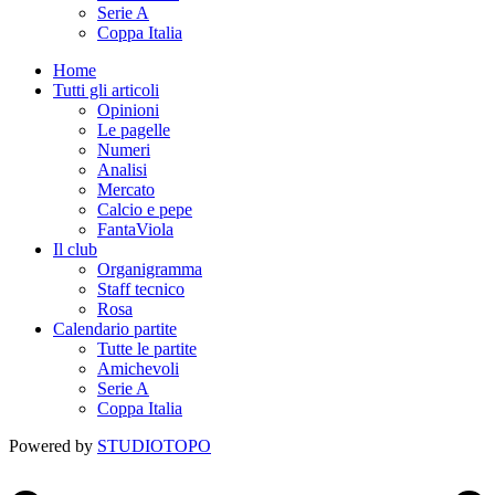
Serie A
Coppa Italia
Home
Tutti gli articoli
Opinioni
Le pagelle
Numeri
Analisi
Mercato
Calcio e pepe
FantaViola
Il club
Organigramma
Staff tecnico
Rosa
Calendario partite
Tutte le partite
Amichevoli
Serie A
Coppa Italia
Powered by
STUDIOTOPO