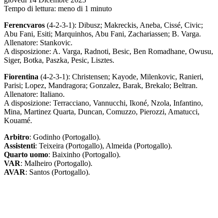
Tempo di lettura: meno di 1 minuto
Ferencvaros
(4-2-3-1): Dibusz; Makreckis, Aneba, Cissé, Civic;
Abu Fani, Esiti; Marquinhos, Abu Fani, Zachariassen; B. Varga.
Allenatore: Stankovic.
A disposizione: A. Varga, Radnoti, Besic, Ben Romadhane, Owusu,
Siger, Botka, Paszka, Pesic, Lisztes.
Fiorentina
(4-2-3-1): Christensen; Kayode, Milenkovic, Ranieri,
Parisi; Lopez, Mandragora; Gonzalez, Barak, Brekalo; Beltran.
Allenatore: Italiano.
A disposizione: Terracciano, Vannucchi, Ikoné, Nzola, Infantino,
Mina, Martinez Quarta, Duncan, Comuzzo, Pierozzi, Amatucci,
Kouamé.
Arbitro
: Godinho (Portogallo).
Assistenti
: Teixeira (Portogallo), Almeida (Portogallo).
Quarto uomo
: Baixinho (Portogallo).
VAR
: Malheiro (Portogallo).
AVAR
: Santos (Portogallo).