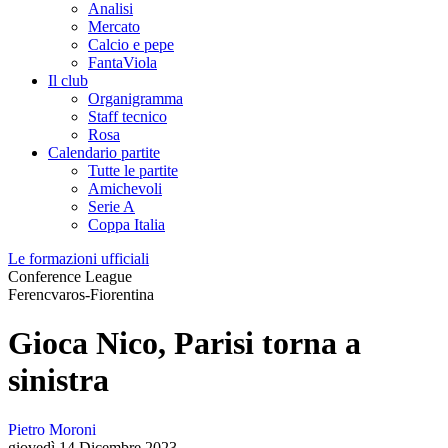
Analisi
Mercato
Calcio e pepe
FantaViola
Il club
Organigramma
Staff tecnico
Rosa
Calendario partite
Tutte le partite
Amichevoli
Serie A
Coppa Italia
Le formazioni ufficiali
Conference League
Ferencvaros-Fiorentina
Gioca Nico, Parisi torna a
sinistra
Pietro Moroni
giovedì 14 Dicembre 2023