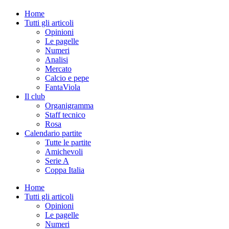
Home
Tutti gli articoli
Opinioni
Le pagelle
Numeri
Analisi
Mercato
Calcio e pepe
FantaViola
Il club
Organigramma
Staff tecnico
Rosa
Calendario partite
Tutte le partite
Amichevoli
Serie A
Coppa Italia
Home
Tutti gli articoli
Opinioni
Le pagelle
Numeri