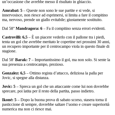
un’occasione che avrebbe messo il risultato in ghiaccio.
Amrabat: 5
– Queste non sono le sue partite e si vede, si
innervosisce, non riesce ad esprimersi, si limita a fare il compitino
ma, nervoso, prende un giallo evitabile; giustamente sostituito.
Dal 58°
Mandragora: 6
– Fa il compitino senza errori evidenti.
Castrovilli: 6,5
– È un piacere vederlo con il pallone tra i piedi,
tenta un gol che avrebbe meritato le copertine nei prossimi 30 anni,
un recupero importante per il centrocampo viola in questo finale di
stagione.
Dal 58′
Barak: 7
– Importantissimo il gol, ma non solo. Si sente la
sua presenza a centrocampo, prezioso.
Gonzalez: 6,5
– Ottimo regista d’attacco, deliziosa la palla per
Jovic, si spegne alla distanza.
Jovic: 5
– Spreca un gol che un attaccante come lui non dovrebbe
sprecare, poi latita per il resto della partita, passo indietro.
Ikoné: 5
– Dopo la buona prova di sabato scorso, stasera torna il
pasticcione di sempre, dovrebbe saltare l’uomo e creare superiorità
numerica ma non ci riesce mai.