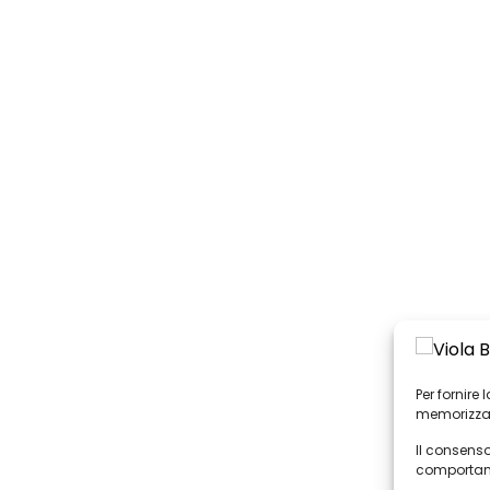
Per fornire
memorizzar
Il consenso
comportame