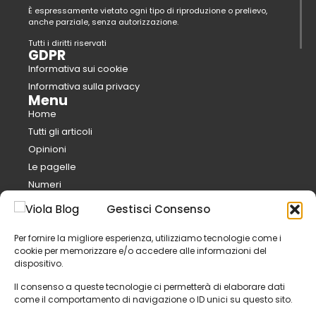
È espressamente vietato ogni tipo di riproduzione o prelievo,
anche parziale, senza autorizzazione.
Tutti i diritti riservati
GDPR
Informativa sui cookie
Informativa sulla privacy
Menu
Home
Tutti gli articoli
Opinioni
Le pagelle
Numeri
Analisi
Gestisci Consenso
Mercato
Calcio e pepe
Per fornire la migliore esperienza, utilizziamo tecnologie come i
cookie per memorizzare e/o accedere alle informazioni del
FantaViola
dispositivo.
Il club
Il consenso a queste tecnologie ci permetterà di elaborare dati
Organigramma
come il comportamento di navigazione o ID unici su questo sito.
Staff tecnico