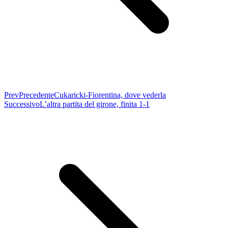
Prev
Precedente
Cukaricki-Fiorentina, dove vederla
Successivo
L’altra partita del girone, finita 1-1