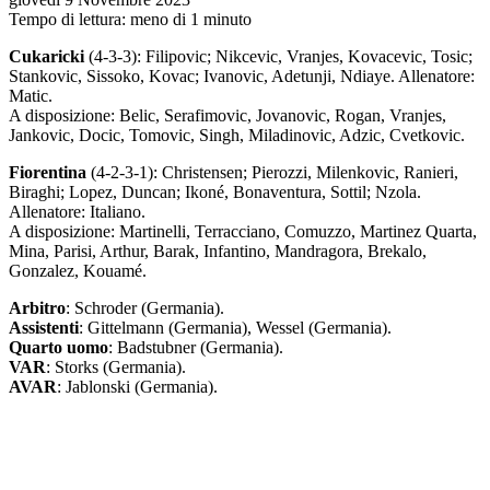
Tempo di lettura: meno di 1 minuto
Cukaricki
(4-3-3): Filipovic; Nikcevic, Vranjes, Kovacevic, Tosic;
Stankovic, Sissoko, Kovac; Ivanovic, Adetunji, Ndiaye. Allenatore:
Matic.
A disposizione: Belic, Serafimovic, Jovanovic, Rogan, Vranjes,
Jankovic, Docic, Tomovic, Singh, Miladinovic, Adzic, Cvetkovic.
Fiorentina
(4-2-3-1): Christensen; Pierozzi, Milenkovic, Ranieri,
Biraghi; Lopez, Duncan; Ikoné, Bonaventura, Sottil; Nzola.
Allenatore: Italiano.
A disposizione: Martinelli, Terracciano, Comuzzo, Martinez Quarta,
Mina, Parisi, Arthur, Barak, Infantino, Mandragora, Brekalo,
Gonzalez, Kouamé.
Arbitro
: Schroder (Germania).
Assistenti
: Gittelmann (Germania), Wessel (Germania).
Quarto uomo
: Badstubner (Germania).
VAR
: Storks (Germania).
AVAR
: Jablonski (Germania).