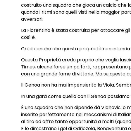
costruito una squadra che gioca un calcio che 
quando i ritmi sono quelli visti nella maggior par
avversari.
La Fiorentina è stata costruita per attaccare gli 
così è.
Credo anche che questa proprietà non intenda in
Questa Proprietà credo proprio che voglia lascia
Times, alcune forse un po forti, rappresentano p
con una grande fame di vittorie. Ma su questo a
Il Genoa non ha mai impensierito la Viola. Sembra
In una gara come quella con il Genoa possiamo ve
È una squadra che non dipende dà Vlahovic; o me
inserito perfettamente nei meccanismi di Italian
al tiro ed offre tante opportunità a molti (quando
E lo dimostrano i gol di Odriozola, Bonaventura e