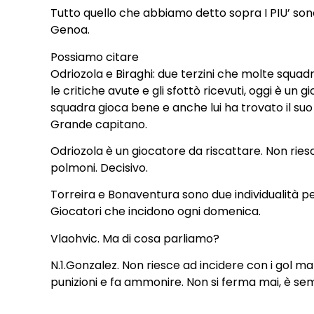
Tutto quello che abbiamo detto sopra I PIU’ sono
Genoa.
Possiamo citare
Odriozola e Biraghi: due terzini che molte squad
le critiche avute e gli sfottò ricevuti, oggi è u
squadra gioca bene e anche lui ha trovato il suo
Grande capitano.
Odriozola è un giocatore da riscattare. Non riesc
polmoni. Decisivo.
Torreira e Bonaventura sono due individualità pe
Giocatori che incidono ogni domenica.
Vlaohvic. Ma di cosa parliamo?
N.1.Gonzalez. Non riesce ad incidere con i gol 
punizioni e fa ammonire. Non si ferma mai, è sem