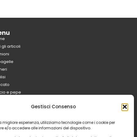
enu
me
i gli articoli
nioni
pagelle
eri
isi
cato
cio e pepe
taViola
Gestisci Consenso
lub
ganigramma
 la migliore esperienza, utilizziamo tecnologie come i cookie per
ff tecnico
e e/o accedere alle informazioni del dispositivo.
sa