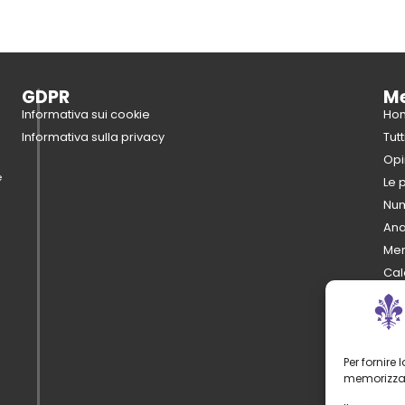
GDPR
M
Informativa sui cookie
Ho
Informativa sulla privacy
Tutt
Opi
e
Le 
Num
Anal
Mer
Cal
Fan
Il c
Or
Per fornire
Sta
memorizzar
Ro