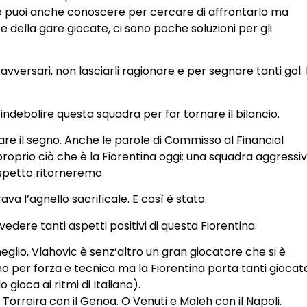
lo puoi anche conoscere per cercare di affrontarlo ma
te della gare giocate, ci sono poche soluzioni per gli
avversari, non lasciarli ragionare e per segnare tanti gol. 
debolire questa squadra per far tornare il bilancio.
re il segno. Anche le parole di Commisso al Financial
roprio ciò che è la Fiorentina oggi: una squadra aggressi
spetto ritorneremo.
va l’agnello sacrificale. E così è stato.
dere tanti aspetti positivi di questa Fiorentina.
glio, Vlahovic è senz’altro un gran giocatore che si è
o per forza e tecnica ma la Fiorentina porta tanti giocato
 gioca ai ritmi di Italiano).
 Torreira con il Genoa. O Venuti e Maleh con il Napoli.