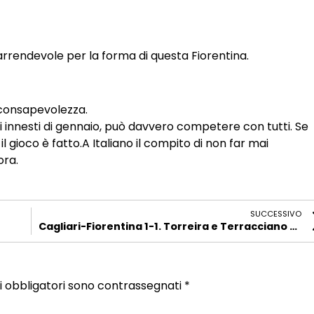
rrendevole per la forma di questa Fiorentina.
a consapevolezza.
i innesti di gennaio, può davvero competere con tutti. Se
l gioco è fatto.A Italiano il compito di non far mai
ora.
SUCCESSIVO
Cagliari-Fiorentina 1-1. Torreira e Terracciano tengono a galla la Viola, Sottil decisivo
i obbligatori sono contrassegnati
*