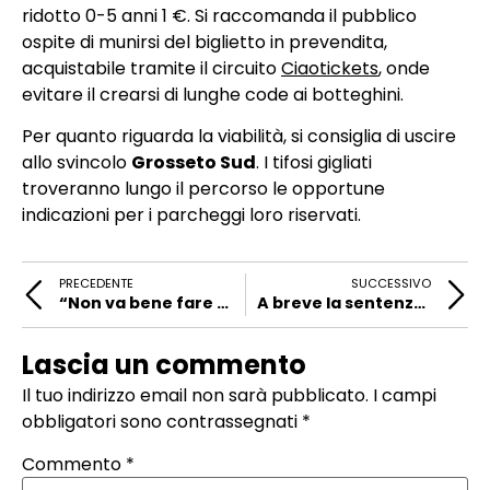
ridotto 0-5 anni 1 €. Si raccomanda il pubblico
ospite di munirsi del biglietto in prevendita,
acquistabile tramite il circuito
Ciaotickets
, onde
evitare il crearsi di lunghe code ai botteghini.
Per quanto riguarda la viabilità, si consiglia di uscire
allo svincolo
Grosseto Sud
. I tifosi gigliati
troveranno lungo il percorso le opportune
indicazioni per i parcheggi loro riservati.
PRECEDENTE
SUCCESSIVO
“Non va bene fare queste figure…”
A breve la sentenza UEFA, poi il via al mercato
Lascia un commento
Il tuo indirizzo email non sarà pubblicato.
I campi
obbligatori sono contrassegnati
*
Commento
*