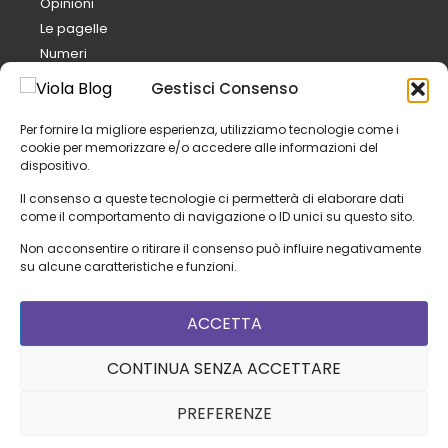
Opinioni
Le pagelle
Numeri
Analisi
Gestisci Consenso
Mercato
Calcio e pepe
Per fornire la migliore esperienza, utilizziamo tecnologie come i
cookie per memorizzare e/o accedere alle informazioni del
FantaViola
dispositivo.
Il club
Il consenso a queste tecnologie ci permetterà di elaborare dati
Organigramma
come il comportamento di navigazione o ID unici su questo sito.
Staff tecnico
Non acconsentire o ritirare il consenso può influire negativamente
Rosa
su alcune caratteristiche e funzioni.
Calendario partite
ACCETTA
Tutte le partite
Amichevoli
CONTINUA SENZA ACCETTARE
Serie A
Coppa Italia
PREFERENZE