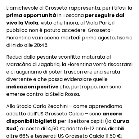
L’amichevole di Grosseto rappresenta, per i tifosi, la
prima opportunità
in Toscana
per seguire dal
vivo la Viola
, visto che finora, al Viola Park, il
pubblico non è potuto accedere. Grosseto-
Fiorentina va in scena martedì primo agosto, fischio
di inizio alle 20:45.
Reduci dalla pesante sconfitta maturata al
Maracàna di Zagabria, la Fiorentina vorrà riscattarsi
e ci auguriamo di poter trascorrere una serata
divertente e che possa evidenziare quelle
indicazioni positive
che, purtroppo, non sono
emerse contro la Stella Rossa.
Allo Stadio Carlo Zecchini – come apprendiamo
addetto dall’US Grosseto Calcio – sono
ancora
disponibili biglietti
per il settore ospiti (la
Curva
Sud
) al costo di 14,50 €; ridotto 6-12 anni, disabili
oltre 66% e tesserati US Grosseto Calcio 11,50 €;