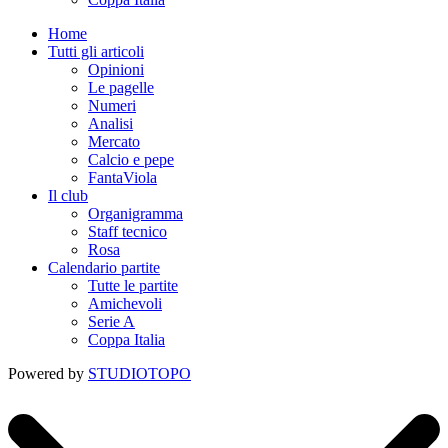
Home
Tutti gli articoli
Opinioni
Le pagelle
Numeri
Analisi
Mercato
Calcio e pepe
FantaViola
Il club
Organigramma
Staff tecnico
Rosa
Calendario partite
Tutte le partite
Amichevoli
Serie A
Coppa Italia
Powered by
STUDIOTOPO