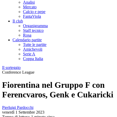
Analisi
Mercato
Calcio e pepe
FantaViola
Il club
Organigramma
Staff tecnico
Rosa
Calendario partite
Tutte le partite
Amichevoli
Serie A
Coppa Italia
Il sorteggio
Conference League
Fiorentina nel Gruppo F con
Ferencvaros, Genk e Cukaricki
Pierluigi Pardocchi
venerdì 1 Settembre 2023
Tempo di lettura: 1 minuto circa