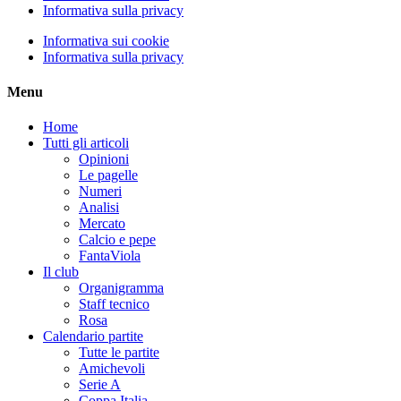
Informativa sulla privacy
Informativa sui cookie
Informativa sulla privacy
Menu
Home
Tutti gli articoli
Opinioni
Le pagelle
Numeri
Analisi
Mercato
Calcio e pepe
FantaViola
Il club
Organigramma
Staff tecnico
Rosa
Calendario partite
Tutte le partite
Amichevoli
Serie A
Coppa Italia