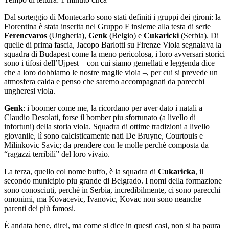
Dal sorteggio di Montecarlo sono stati definiti i gruppi dei gironi: la
Fiorentina è stata inserita nel Gruppo F insieme alla testa di serie
Ferencvaros
(Ungheria),
Genk
(Belgio) e
Cukaricki
(Serbia). Di
quelle di prima fascia, Jacopo Barlotti su Firenze Viola segnalava la
squadra di Budapest come la meno pericolosa, i loro avversari storici
sono i tifosi dell’Ujpest – con cui siamo gemellati e leggenda dice
che a loro dobbiamo le nostre maglie viola –, per cui si prevede un
atmosfera calda e penso che saremo accompagnati da parecchi
ungheresi viola.
Genk
: i boomer come me, la ricordano per aver dato i natali a
Claudio Desolati, forse il bomber piu sfortunato (a livello di
infortuni) della storia viola. Squadra di ottime tradizioni a livello
giovanile, lì sono calcisticamente nati De Bruyne, Courtouis e
Milinkovic Savic; da prendere con le molle perchè composta da
“ragazzi terribili” del loro vivaio.
La terza, quello col nome buffo, è la squadra di
Cukaricka
, il
secondo municipio piu grande di Belgrado. I nomi della formazione
sono conosciuti, perchè in Serbia, incredibilmente, ci sono parecchi
omonimi, ma Kovacevic, Ivanovic, Kovac non sono neanche
parenti dei più famosi.
È andata bene, direi, ma come si dice in questi casi, non si ha paura