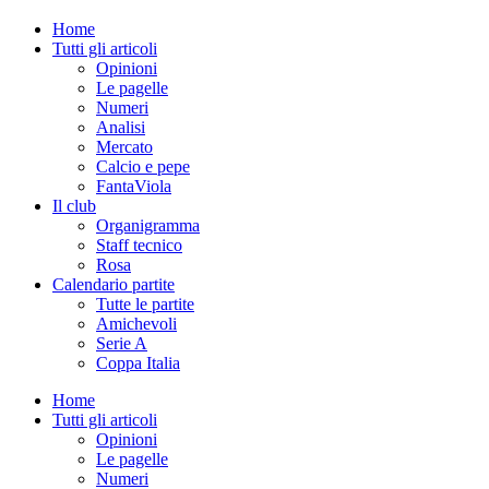
Home
Tutti gli articoli
Opinioni
Le pagelle
Numeri
Analisi
Mercato
Calcio e pepe
FantaViola
Il club
Organigramma
Staff tecnico
Rosa
Calendario partite
Tutte le partite
Amichevoli
Serie A
Coppa Italia
Home
Tutti gli articoli
Opinioni
Le pagelle
Numeri