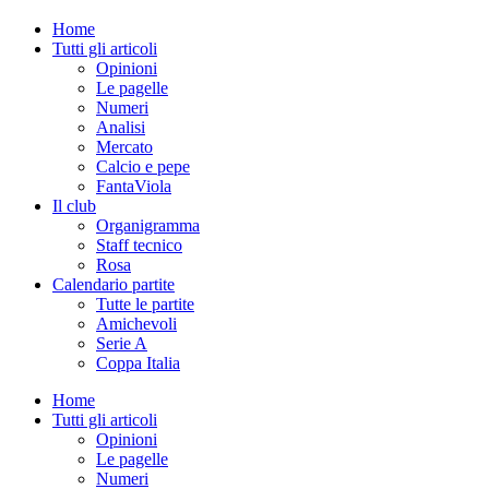
Home
Tutti gli articoli
Opinioni
Le pagelle
Numeri
Analisi
Mercato
Calcio e pepe
FantaViola
Il club
Organigramma
Staff tecnico
Rosa
Calendario partite
Tutte le partite
Amichevoli
Serie A
Coppa Italia
Home
Tutti gli articoli
Opinioni
Le pagelle
Numeri