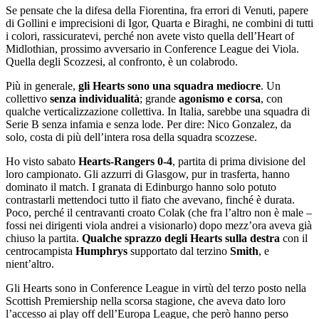
Se pensate che la difesa della Fiorentina, fra errori di Venuti, papere
di Gollini e imprecisioni di Igor, Quarta e Biraghi, ne combini di tutti
i colori, rassicuratevi, perché non avete visto quella dell’Heart of
Midlothian, prossimo avversario in Conference League dei Viola.
Quella degli Scozzesi, al confronto, è un colabrodo.
Più in generale,
gli Hearts sono una squadra mediocre
. Un
collettivo
senza individualità
; grande
agonismo e corsa
, con
qualche verticalizzazione collettiva. In Italia, sarebbe una squadra di
Serie B senza infamia e senza lode. Per dire: Nico Gonzalez, da
solo, costa di più dell’intera rosa della squadra scozzese.
Ho visto sabato
Hearts-Rangers 0-4
, partita di prima divisione del
loro campionato. Gli azzurri di Glasgow, pur in trasferta, hanno
dominato il match. I granata di Edinburgo hanno solo potuto
contrastarli mettendoci tutto il fiato che avevano, finché è durata.
Poco, perché il centravanti croato Colak (che fra l’altro non è male –
fossi nei dirigenti viola andrei a visionarlo) dopo mezz’ora aveva già
chiuso la partita.
Qualche sprazzo degli Hearts sulla destra
con il
centrocampista
Humphrys
supportato dal terzino
Smith
, e
nient’altro.
Gli Hearts sono in Conference League in virtù del terzo posto nella
Scottish Premiership nella scorsa stagione, che aveva dato loro
l’accesso ai play off dell’Europa League, che però hanno perso