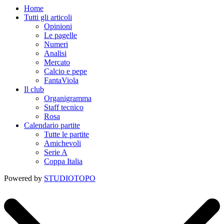
Home
Tutti gli articoli
Opinioni
Le pagelle
Numeri
Analisi
Mercato
Calcio e pepe
FantaViola
Il club
Organigramma
Staff tecnico
Rosa
Calendario partite
Tutte le partite
Amichevoli
Serie A
Coppa Italia
Powered by
STUDIOTOPO