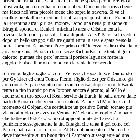
personale ma la palla va a lato. C’è anche spazio per un brivido ai
tifosi viola, un corner battuto corto libera Duncan che crossa bene
ma Idzes nell’area piccola mette alto sopra la traversa. Si va al
cooling break di metà tempo, l’ombra copre quasi tutto il Franchi e
la Fiorentina alza i giri del motore. Dopo una bella punizione di
Biraghi, sponda di Ranieri, mischia ib area e Cristian tenta la
rovesciata Ioronen para sulla linea di porta. Al 39′ Parisi si fa vedere,
dopo un bello strappo sulla tre quarti entra in area e spara verso la
porta, Ioronen c’e ancora. Poco prima dell’ intervallo altra mischia in
area veneziana, Barak di tacco serve Richardson che tenta il gol da
calcetto, puntata che pero’ ancora il portiere lagunare mette in
angolo. Finisce il primo tempo con la viola in crescendo.
Si rientra dagli spogliatoi con il Venezia che sostituisce Raimondo
per Gytkiaer ed entra Tomas Pierini (figlio di ex) per Oristanio, già
ammonito. Si parte subito con la viola decisa, dopo 2 minuti Barak
tenta un tiro in anticipo ma Ioronen ancora è pronto, al 50′ lo è
anche su un tiro secco di Kean servito da Barak, la palla arriva dalle
parti di Kouame che viene anticipato da Altare. Al Minuto 55 è il
momento di Colpani che sostituisce un positivo Barak, tornato piu
vicino al ruolo che aveva a Verona. 61′ viene ammonito Zampano
che trattiene Dodo’ dopo uno strappo al limite dell’area. La
punizione susseguentente la tira Biraghi che tenta il gol come col
Parma, palla alta non di molto. Al 66′ è il momento di Pietro che
deve intervenire su un buon tiro di Zampano susseguente ad una