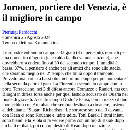
Joronen, portiere del Venezia, è
il migliore in campo
Pierluigi Pardocchi
domenica 25 Agosto 2024
Tempo di lettura: 3 minuti circa
Le squadre entrano in campo a 33 gradi (35 i percepiti), normali per
una domenica d’agosto (che caldo fa, diceva una canzone), che
dovrebbero scendere fino ai 30 del secondo tempo. L’umidità è
bassa, 37%, il pensiero è anche per gli amici che sono allo stadio,
che staranno meglio nel 2′ tempo, che finirà dopo il tramonto.
Prevedo una partita a bassi ritmi nel primo tempo per poi aumentare
nella seconda parte di gara. La Fiorentina scende in campo con in
porta Terracciano, nei 3 di difesa ancora Comuzzo e Ranieri, ma con
Biraghi in difesa forse anche per quel fastidio accusato da Quarta nel
finale di giovedi. A centrocampo Dodo’ e Parisi, con in mezzo il duo
moracchino con Amrabat, che sembra destinato a rimanere, insieme
al debuttante “Sugar” Richardson. Le sorprese sono nei 3 davanti,
con Kean ci sono Kouame e, udite udite, Toni Barak. I ritmi infatti
sono blandi e la Viola si fa vedere prima con un tiro di Barak dopo
un batti e ribatti, poi con un destro di Kean dopo un azione