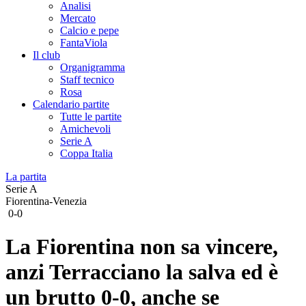
Analisi
Mercato
Calcio e pepe
FantaViola
Il club
Organigramma
Staff tecnico
Rosa
Calendario partite
Tutte le partite
Amichevoli
Serie A
Coppa Italia
La partita
Serie A
Fiorentina-Venezia
0-0
La Fiorentina non sa vincere,
anzi Terracciano la salva ed è
un brutto 0-0, anche se