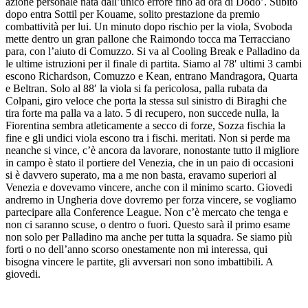
azione personale nata dall’unico errore fino ad ora di Dodo’. Subito
dopo entra Sottil per Kouame, solito prestazione da premio
combattività per lui. Un minuto dopo rischio per la viola, Svoboda
mette dentro un gran pallone che Raimondo tocca ma Terracciano
para, con l’aiuto di Comuzzo. Si va al Cooling Break e Palladino da
le ultime istruzioni per il finale di partita. Siamo al 78′ ultimi 3 cambi
escono Richardson, Comuzzo e Kean, entrano Mandragora, Quarta
e Beltran. Solo al 88′ la viola si fa pericolosa, palla rubata da
Colpani, giro veloce che porta la stessa sul sinistro di Biraghi che
tira forte ma palla va a lato. 5 di recupero, non succede nulla, la
Fiorentina sembra atleticamente a secco di forze, Sozza fischia la
fine e gli undici viola escono tra i fischi. meritati. Non si perde ma
neanche si vince, c’è ancora da lavorare, nonostante tutto il migliore
in campo è stato il portiere del Venezia, che in un paio di occasioni
si è davvero superato, ma a me non basta, eravamo superiori al
Venezia e dovevamo vincere, anche con il minimo scarto. Giovedi
andremo in Ungheria dove dovremo per forza vincere, se vogliamo
partecipare alla Conference League. Non c’è mercato che tenga e
non ci saranno scuse, o dentro o fuori. Questo sarà il primo esame
non solo per Palladino ma anche per tutta la squadra. Se siamo più
forti o no dell’anno scorso onestamente non mi interessa, qui
bisogna vincere le partite, gli avversari non sono imbattibili. A
giovedi.