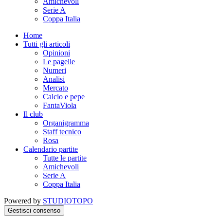
Amichevoli
Serie A
Coppa Italia
Home
Tutti gli articoli
Opinioni
Le pagelle
Numeri
Analisi
Mercato
Calcio e pepe
FantaViola
Il club
Organigramma
Staff tecnico
Rosa
Calendario partite
Tutte le partite
Amichevoli
Serie A
Coppa Italia
Powered by
STUDIOTOPO
Gestisci consenso