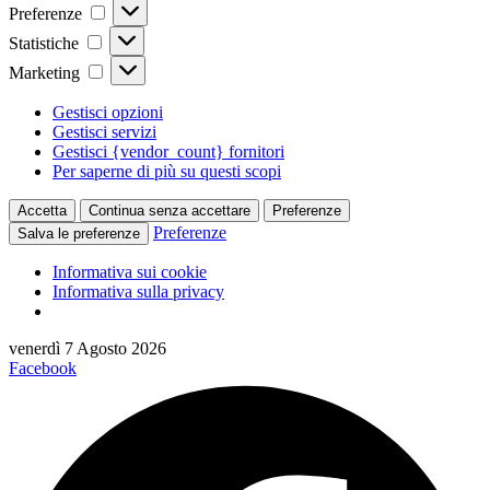
Preferenze
Preferenze
Statistiche
Statistiche
Marketing
Marketing
Gestisci opzioni
Gestisci servizi
Gestisci {vendor_count} fornitori
Per saperne di più su questi scopi
Accetta
Continua senza accettare
Preferenze
Preferenze
Salva le preferenze
Informativa sui cookie
Informativa sulla privacy
Vai
venerdì 7 Agosto 2026
al
Facebook
contenuto