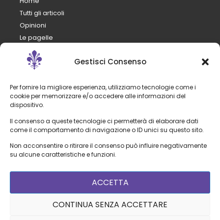
Home
Tutti gli articoli
Opinioni
Le pagelle
Numeri
Gestisci Consenso
Analisi
Mercato
Calcio e pepe
Per fornire la migliore esperienza, utilizziamo tecnologie come i
cookie per memorizzare e/o accedere alle informazioni del
FantaViola
dispositivo.
Il club
Il consenso a queste tecnologie ci permetterà di elaborare dati
Organigramma
come il comportamento di navigazione o ID unici su questo sito.
Staff tecnico
Non acconsentire o ritirare il consenso può influire negativamente
Rosa
su alcune caratteristiche e funzioni.
Calendario partite
ACCETTA
Tutte le partite
Amichevoli
CONTINUA SENZA ACCETTARE
Serie A
Coppa Italia