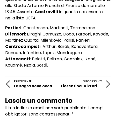
allo Stadio Artemio Franchi di Firenze domani alle
18:45. Assente
Castrovilli
in quanto non inserito
nella lista UEFA.
Portieri
: Christensen, Martinelli, Terracciano.
Difensori
: Biraghi, Comuzzo, Dodo, Faraoni, Kayode,
Martinez Quarta, Milenkovic, Parisi, Ranieri.
Centrocampisti
: Arthur, Barak, Bonaventura,
Duncan, Infantino, Lopez, Mandragora.
Attaccanti
: Belotti, Beltran, Gonzalez, Ikoné,
Kouamé, Nzola, Sottil.
PRECEDENTE
SUCCESSIVO
La sagra delle occasioni perdute
Fiorentina-Viktoria Plzen, dove vederla
Lascia un commento
Il tuo indirizzo email non sarà pubblicato.
I campi
obbligatori sono contrassegnati
*