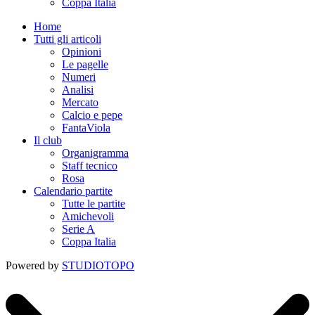
Coppa Italia
Home
Tutti gli articoli
Opinioni
Le pagelle
Numeri
Analisi
Mercato
Calcio e pepe
FantaViola
Il club
Organigramma
Staff tecnico
Rosa
Calendario partite
Tutte le partite
Amichevoli
Serie A
Coppa Italia
Powered by
STUDIOTOPO