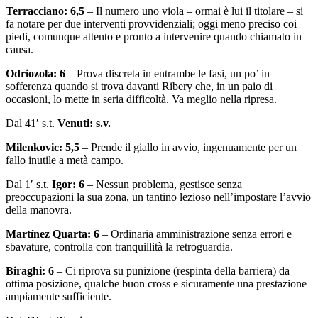
Terracciano: 6,5
– Il numero uno viola – ormai è lui il titolare – si
fa notare per due interventi provvidenziali; oggi meno preciso coi
piedi, comunque attento e pronto a intervenire quando chiamato in
causa.
Odriozola: 6
– Prova discreta in entrambe le fasi, un po’ in
sofferenza quando si trova davanti Ribery che, in un paio di
occasioni, lo mette in seria difficoltà. Va meglio nella ripresa.
Dal 41′ s.t.
Venuti: s.v.
Milenkovic: 5,5
– Prende il giallo in avvio, ingenuamente per un
fallo inutile a metà campo.
Dal 1′ s.t.
Igor: 6
– Nessun problema, gestisce senza
preoccupazioni la sua zona, un tantino lezioso nell’impostare l’avvio
della manovra.
Martínez Quarta: 6
– Ordinaria amministrazione senza errori e
sbavature, controlla con tranquillità la retroguardia.
Biraghi: 6
– Ci riprova su punizione (respinta della barriera) da
ottima posizione, qualche buon cross e sicuramente una prestazione
ampiamente sufficiente.