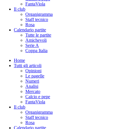
FantaViola
Il club
Organigramma
Staff tecnico
Rosa
Calendario partite
Tutte le partite
Amichevoli
Serie A
Coppa Italia
Home
Tutti gli articoli
Opinioni
Le pagelle
Numeri
Analisi
Mercato
Calcio e pepe
FantaViola
Il club
Organigramma
Staff tecnico
Rosa
Calendario partite