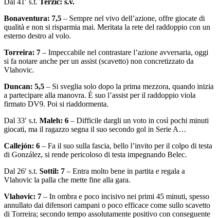
Dal 41′ s.t.
Terzic: s.v.
Bonaventura: 7,5
– Sempre nel vivo dell’azione, offre giocate di
qualità e non si risparmia mai. Meritata la rete del raddoppio con un
esterno destro al volo.
Torreira: 7
– Impeccabile nel contrastare l’azione avversaria, oggi
si fa notare anche per un assist (scavetto) non concretizzato da
Vlahovic.
Duncan: 5,5
– Si sveglia solo dopo la prima mezzora, quando inizia
a partecipare alla manovra. È suo l’assist per il raddoppio viola
firmato DV9. Poi si riaddormenta.
Dal 33′ s.t.
Maleh: 6
– Difficile dargli un voto in così pochi minuti
giocati, ma il ragazzo segna il suo secondo gol in Serie A…
Callejón: 6
– Fa il suo sulla fascia, bello l’invito per il colpo di testa
di González, si rende pericoloso di testa impegnando Belec.
Dal 26′ s.t.
Sottil: 7
– Entra molto bene in partita e regala a
Vlahovic la palla che mette fine alla gara.
Vlahovic: 7
– In ombra e poco incisivo nei primi 45 minuti, spesso
annullato dai difensori campani o poco efficace come sullo scavetto
di Torreira; secondo tempo assolutamente positivo con conseguente