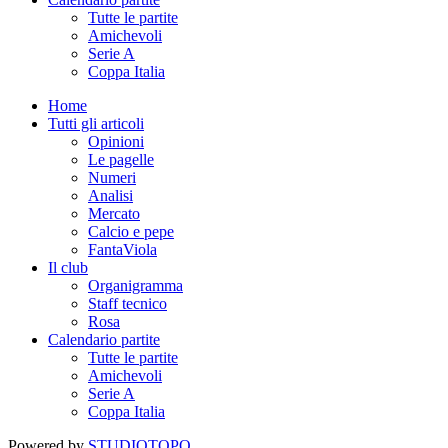
Tutte le partite
Amichevoli
Serie A
Coppa Italia
Home
Tutti gli articoli
Opinioni
Le pagelle
Numeri
Analisi
Mercato
Calcio e pepe
FantaViola
Il club
Organigramma
Staff tecnico
Rosa
Calendario partite
Tutte le partite
Amichevoli
Serie A
Coppa Italia
Powered by
STUDIOTOPO