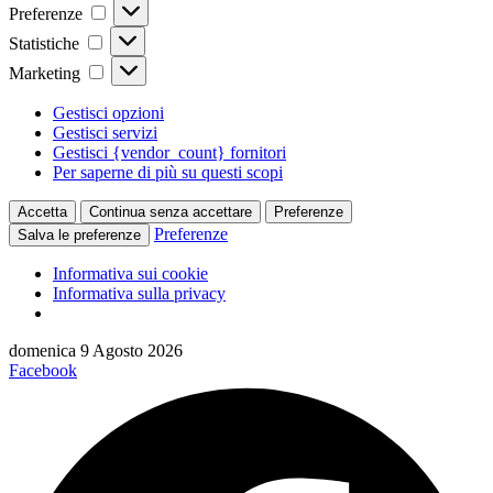
Preferenze
Preferenze
Statistiche
Statistiche
Marketing
Marketing
Gestisci opzioni
Gestisci servizi
Gestisci {vendor_count} fornitori
Per saperne di più su questi scopi
Accetta
Continua senza accettare
Preferenze
Preferenze
Salva le preferenze
Informativa sui cookie
Informativa sulla privacy
Vai
domenica 9 Agosto 2026
al
Facebook
contenuto