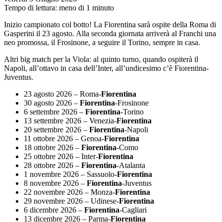
Tempo di lettura: meno di 1 minuto
Inizio campionato col botto! La Fiorentina sarà ospite della Roma di
Gasperini il 23 agosto. Alla seconda giornata arriverà al Franchi una
neo promossa, il Frosinone, a seguire il Torino, sempre in casa.
Altri big match per la Viola: al quinto turno, quando ospiterà il
Napoli, all’ottavo in casa dell’Inter, all’undicesimo c’è Fiorentina-
Juventus.
23 agosto 2026 – Roma-
Fiorentina
30 agosto 2026 –
Fiorentina
-Frosinone
6 settembre 2026 –
Fiorentina
-Torino
13 settembre 2026 – Venezia-
Fiorentina
20 settembre 2026 –
Fiorentina
-Napoli
11 ottobre 2026 – Genoa-
Fiorentina
18 ottobre 2026 –
Fiorentina
-Como
25 ottobre 2026 – Inter-
Fiorentina
28 ottobre 2026 –
Fiorentina
-Atalanta
1 novembre 2026 – Sassuolo-
Fiorentina
8 novembre 2026 –
Fiorentina
-Juventus
22 novembre 2026 – Monza-
Fiorentina
29 novembre 2026 – Udinese-
Fiorentina
6 dicembre 2026 –
Fiorentina
-Cagliari
13 dicembre 2026 – Parma-
Fiorentina