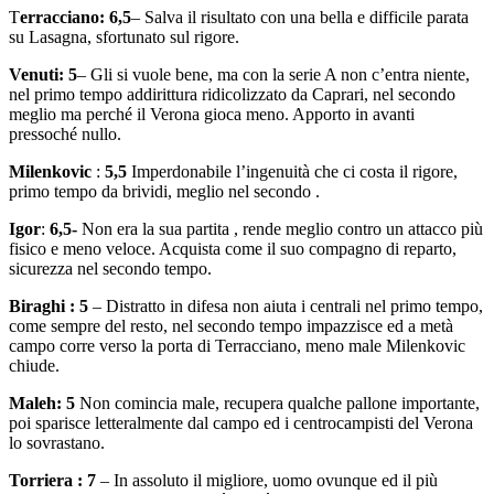
T
erracciano: 6,5
– Salva il risultato con una bella e difficile parata
su Lasagna, sfortunato sul rigore.
Venuti: 5
– Gli si vuole bene, ma con la serie A non c’entra niente,
nel primo tempo addirittura ridicolizzato da Caprari, nel secondo
meglio ma perché il Verona gioca meno. Apporto in avanti
pressoché nullo.
Milenkovic
:
5,5
Imperdonabile l’ingenuità che ci costa il rigore,
primo tempo da brividi, meglio nel secondo .
Igor
:
6,5-
Non era la sua partita , rende meglio contro un attacco più
fisico e meno veloce. Acquista come il suo compagno di reparto,
sicurezza nel secondo tempo.
Biraghi : 5
– Distratto in difesa non aiuta i centrali nel primo tempo,
come sempre del resto, nel secondo tempo impazzisce ed a metà
campo corre verso la porta di Terracciano, meno male Milenkovic
chiude.
Maleh: 5
Non comincia male, recupera qualche pallone importante,
poi sparisce letteralmente dal campo ed i centrocampisti del Verona
lo sovrastano.
Torriera : 7
– In assoluto il migliore, uomo ovunque ed il più