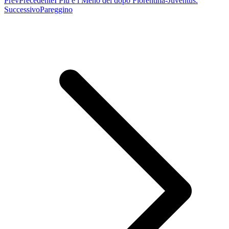
Prev
Precedente
I Più e i Meno del dopo Fiorentina-Juventus.
Successivo
Pareggino