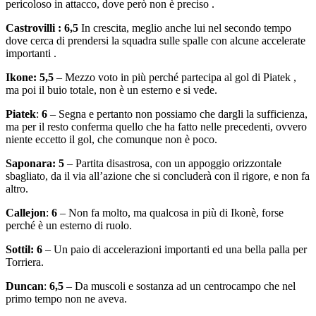
pericoloso in attacco, dove però non è preciso .
Castrovilli : 6,5
In crescita, meglio anche lui nel secondo tempo
dove cerca di prendersi la squadra sulle spalle con alcune accelerate
importanti .
Ikone: 5,5
– Mezzo voto in più perché partecipa al gol di Piatek ,
ma poi il buio totale, non è un esterno e si vede.
Piatek
:
6
– Segna e pertanto non possiamo che dargli la sufficienza,
ma per il resto conferma quello che ha fatto nelle precedenti, ovvero
niente eccetto il gol, che comunque non è poco.
Saponara: 5
– Partita disastrosa, con un appoggio orizzontale
sbagliato, da il via all’azione che si concluderà con il rigore, e non fa
altro.
Callejon
:
6
– Non fa molto, ma qualcosa in più di Ikonè, forse
perché è un esterno di ruolo.
Sottil: 6
– Un paio di accelerazioni importanti ed una bella palla per
Torriera.
Duncan
:
6,5
– Da muscoli e sostanza ad un centrocampo che nel
primo tempo non ne aveva.